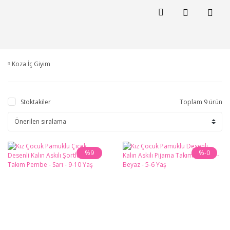
Koza İç Giyim
Stoktakiler
Toplam 9 ürün
%9
%-0