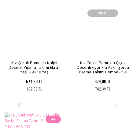
TÜKENDİ
Kız Çocuk Pamuklu Kalpli
Kız Çocuk Pamuklu Çiçek
Desenli Pijama Takımı Ekru -
Desenli Fiyonklu Askılı Şortlu
Yeşil - 9 - 10 Yaş
Pijama Takımı Pembe - 5-6
Yaş
574,90 TL
674,90 TL
632,39 TL
742,39 TL
%9