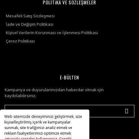
POLİTiKA VE SÖZLEŞMELER
Mesafeli Satış Sözleşmesi
İade ve Değişim Politikası
Kişisel Verilerin Korunması ve İşlenmesi Politikası
Çerez Politikası
E-BÜLTEN
Kampanya ve duyurularımızdan haberdar olmak için
kaydolabilirsiniz.
Web sitemizde deneyiminizi geliştirmek, size
kişiselleştirilmiş içerik ve kampanyalar
sunmak, site trafiğimizi analiz etmek ve
reklam faaliyetlerimizi optimize etmek
amacıyla çerezler kullanıyoruz. Gerekli