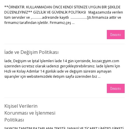
**ÖRNEKTİR. KULLANMADAN ÖNCE KENDİ SİTENİZE UYGUN BİR ŞEKİLDE
DÜZENLEYİNİZ** GİZLİLİK VE GÜVENLİK POLİTİKASI Mağazamızda verilen
tüm servisler ve ,…………adresinde kayıtlı ……………….Şti.firmamıza aittir ve
firmamız tarafından işletilir. Firmamız,çeş ...
Devamı
İade ve Değişim Politikası
İade, Değişim ve İptal İşlemleri İade 14 gün içerisinde, kozaicgiyim.com
üzerinden ücretsiz olarak iadenizi gerçekleştirebilirsiniz. İade İşlemi İçin
Hızlı ve Kolay Adımlar 14 günlük iade ve değişim süresini aşmayan
siparişler için websitemizdeki iletişim sayfa üzerinden biz ...
Devamı
Kişisel Verilerin
Korunması ve İşlenmesi
Politikası
SAYKON TANITIM PAZARLAMA TEKSTİL SANAYİ VE TİCARET LİMİTED ŞİRKETİ