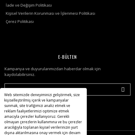
İade ve Değişim Politikası
Kişisel Verilerin Korunması ve İşlenmesi Politikası
Çerez Politikası
E-BÜLTEN
Kampanya ve duyurularımızdan haberdar olmak için
kaydolabilirsiniz.
Web sitemizde deneyiminizi geliştirmek, size
kişiselleştirilmiş içerik ve kampanyalar
sunmak, site trafiğimizi analiz etmek ve
reklam faaliyetlerimizi optimize etmek
amacıyla çerezler kullanıyoruz. Gerekli
olmayan çerezlerin kullanımına ve bu çerezler
aracılığıyla toplanan kişisel verilerinizin yurt
dışına aktarılmasına onay vermek için devam