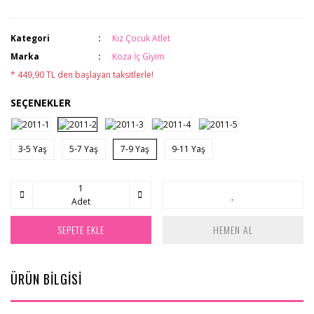
Kategori
Kız Çocuk Atlet
Marka
Koza İç Giyim
* 449,90 TL den başlayan taksitlerle!
SEÇENEKLER
3-5 Yaş
5-7 Yaş
7-9 Yaş
9-11 Yaş
Adet
SEPETE EKLE
HEMEN AL
ÜRÜN BİLGİSİ