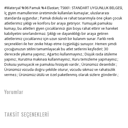
#Materyal %96 Pamuk %4 Elastan; TS661: STANDART UYGUNLUK BELGESİ,
İç giyim mamullerinin üretiminde kullanılan kumaşIar, uluslararası
standarda uygundur.; Pamuk dokulu ve rahat tasarımıyla öne çıkan çocuk
atletlerimiz şıklığı ve konforu bir araya getiriyor. Yumuşak pamuksu
kumaşı, bu atletleri giyen çocuklarınızı gün boyu rahat ettirir ve hareket
kabiliyetini sınırlandırmaz. Şıklığı ve dayanıklılığı bir araya getiren
atletlerimiz çocuklarınız için uzun süreli bir kulanım sunar. Farklı renk
seçenekleri ile her zevke hitap etme özgünlüğü sunuyor. Hemen şimdi
çocuğunuzun sitilini tamamlayacak bu atlet setlerini keşfedin!; 30
derecede yıkama yapınız.; Ağartıcı kullanmayınız.; Düşük ısıda ütüleme
yapınız.; Kurutma makinası kullanmayınız.; Kuru temizleme yapmayınız.;
Dokusu yumuşacık ve pamuksu hissiyatı vardır.; Ürünümüz desenlidir.;
Ürünümüz vücuda doğru şekilde oturur, vücudu sıkmaz ve rahatsızlık
vermez.; Ürünümüz ütülü ve özel paketlenmiş olarak sizlere gönderilir.;
Yorumlar
TAKSİT SEÇENEKLERİ