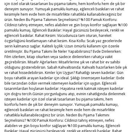
için özel olarak tasarlanan bu pijama takımı, hem konforlu hem de şık bir
deneyim sunuyor. Yumuşak pamuklu kumaşı, eğlenceli baskıları ve rahat
kesimiyle hem evde hem de misafirlikte rahatlıkla kullanabileceğiniz bir
ürün. Neden Bu Pijama Takımını Seçmelisiniz? %100 Pamuk Konforu:
Cildinizi tahriş etmeyen, nefes alabilen ve gün boyu konfor sağlayan %100
pamuklu kumaş. Eğlenceli Baskılar: Hayal gücünüzü besleyecek, renkli ve
eğlenceli baskılar. Rahat Kesim: Vücudunuza tam oturan, hareket
özgürlüğünü kısıtlamayan rahat kesim. Kısa Kollu: Sıcak yaz gecelerinde
serin kalmanızı sağlar. Kaliteli İşçilik: Uzun ömürlü kullanım için özenle
üretilmiştir. Bu Pijama Takımı İle Neler Yapabilirsiniz? Evde Dinlenirken:
Film izlerken, kitap okurken veya sadece dinlenirken rahatça vakit
geçirebilirsin. Misafir Ağırlarken: Misafirlerine şık ve rahat bir ev sahibi
olduğunu gösterebilirsin. Sabah Kahvaltısında: Kahvaltı hazırlarken bile şık
ve rahat hissedebilirsin. Kimler İçin Uygun? Rahatlığı seven kadınlar: Gün
boyu rahatlık arayan kadınlar için ideal. Şıklığı önemseyen kadınlar: Evde
bile tarzından ödün vermek istemeyen kadınlar için uygun. Eğlenceli
tasarımlardan hoşlanan kadınlar: Hayatına renk katmak isteyen kadınlar
için doğru tercih.Günün yorgunluğunu atıp, evinin rahatlığında dinlenmek
isteyen kadınlar için özel olarak tasarlanan bu pijama takımı, hem
konforlu hem de şık bir deneyim sunuyor. Yumuşak pamuklu kumaşı,
eğlenceli baskıları ve rahat kesimiyle hem evde hem de misafirlikte
rahatlıkla kullanabileceğiniz bir ürün. Neden Bu Pijama Takımını
Seçmelisiniz? %100 Pamuk Konforu: Cildinizi tahriş etmeyen, nefes
alabilen ve gün boyu konfor sağlayan %100 pamuklu kumaş. Eğlenceli
Baskılar: Hayal gücünüzü besleyecek, renkli ve eğlenceli baskılar. Rahat