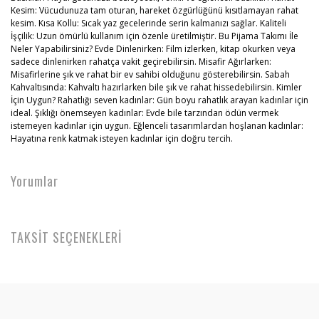
Kesim: Vücudunuza tam oturan, hareket özgürlüğünü kısıtlamayan rahat
kesim. Kısa Kollu: Sıcak yaz gecelerinde serin kalmanızı sağlar. Kaliteli
İşçilik: Uzun ömürlü kullanım için özenle üretilmiştir. Bu Pijama Takımı İle
Neler Yapabilirsiniz? Evde Dinlenirken: Film izlerken, kitap okurken veya
sadece dinlenirken rahatça vakit geçirebilirsin. Misafir Ağırlarken:
Misafirlerine şık ve rahat bir ev sahibi olduğunu gösterebilirsin. Sabah
Kahvaltısında: Kahvaltı hazırlarken bile şık ve rahat hissedebilirsin. Kimler
İçin Uygun? Rahatlığı seven kadınlar: Gün boyu rahatlık arayan kadınlar için
ideal. Şıklığı önemseyen kadınlar: Evde bile tarzından ödün vermek
istemeyen kadınlar için uygun. Eğlenceli tasarımlardan hoşlanan kadınlar:
Hayatına renk katmak isteyen kadınlar için doğru tercih.
Yorumlar
TAKSİT SEÇENEKLERİ