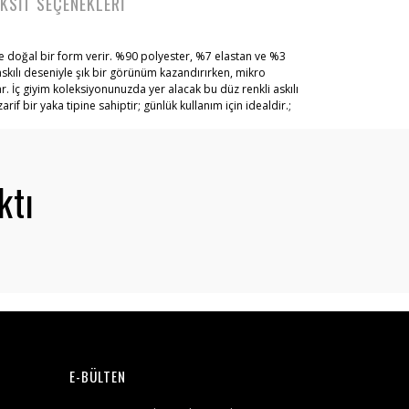
KSİT SEÇENEKLERİ
 ve doğal bir form verir. %90 polyester, %7 elastan ve %3
askılı deseniyle şık bir görünüm kazandırırken, mikro
 İç giyim koleksiyonunuzda yer alacak bu düz renkli askılı
if bir yaka tipine sahiptir; günlük kullanım için idealdir.;
ktı
E-BÜLTEN