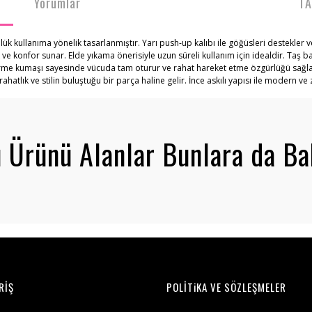
Yorumlar
TA
lük kullanıma yönelik tasarlanmıştır. Yarı push-up kalıbı ile göğüsleri destekler
e konfor sunar. Elde yıkama önerisiyle uzun süreli kullanım için idealdir. Taş b
rme kumaşı sayesinde vücuda tam oturur ve rahat hareket etme özgürlüğü sağlar.
lık ve stilin buluştuğu bir parça haline gelir. İnce askılı yapısı ile modern ve zar
 Ürünü Alanlar Bunlara da Ba
RİŞ
POLİTiKA VE SÖZLEŞMELER