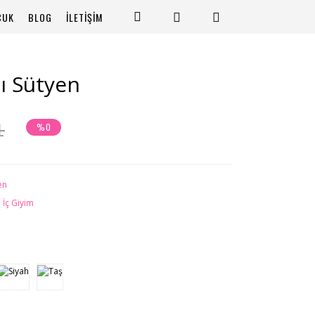
CUK
BLOG
İLETİŞİM
lı Sütyen
L
%0
en
 İç Giyim