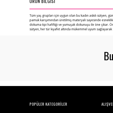
ÜRÜN BİLGİSİ
Tüm yaş grupları için uygun olan bu kadın askılı sütyen, gün
pamuk karışımından üretilmiş materyali sayesinde esneklik v
dokuma tipi hafifliği ve yumuşak dokunuşu ile öne çıkar. Ö
sütyen, her tür kıyafet altında mükemmel uyum sağlayarak rahat
Bu
POPÜLER KATEGORİLER
ALIŞVE