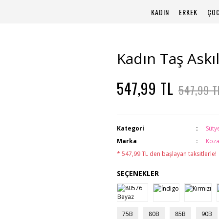
KADIN
ERKEK
ÇO
Kadın Taş Askı
547,99 TL
547,99 T
Kategori
Süty
Marka
Koza
* 547,99 TL den başlayan taksitlerle!
SEÇENEKLER
75B
80B
85B
90B