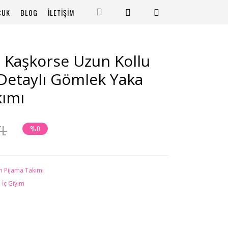
CUK
BLOG
İLETİŞİM
 Kaşkorse Uzun Kollu
 Detaylı Gömlek Yaka
kımı
TL
%0
n Pijama Takımı
 İç Giyim