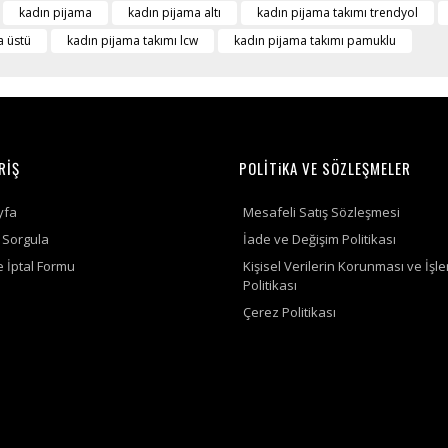
kadın pijama
kadın pijama altı
kadın pijama takımı trendyol
a üstü
kadın pijama takımı lcw
kadın pijama takımı pamuklu
RİŞ
POLİTiKA VE SÖZLEŞMELER
yfa
Mesafeli Satış Sözleşmesi
ş Sorgula
İade ve Değişim Politikası
e İptal Formu
Kişisel Verilerin Korunması ve İşl
Politikası
Çerez Politikası