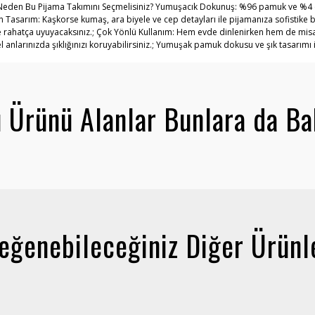
 Neden Bu Pijama Takımını Seçmelisiniz? Yumuşacık Dokunuş: %96 pamuk ve %4 el
Tasarım: Kaşkorse kumaş, ara biyele ve cep detayları ile pijamanıza sofistike b
ahatça uyuyacaksınız.; Çok Yönlü Kullanım: Hem evde dinlenirken hem de misafir 
nlarınızda şıklığınızı koruyabilirsiniz.; Yumuşak pamuk dokusu ve şık tasarımı i
 Ürünü Alanlar Bunlara da Ba
eğenebileceğiniz Diğer Ürünl