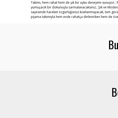
Takımı, hem rahat hem de şık bir uyku deneyimi sunuyor.;
yumuşacık bir dokunuşla sarmalanacaksınız.; Şık ve Modern 
sayesinde hareket özgürlüğünüz kısıtlanmayacak, tüm gece r
pijama takımıyla hem evde rahatça dinlenirken hem de özel a
Bu
B