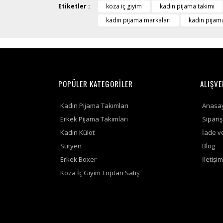
Etiketler :
koza iç giyim
kadın pijama takımı
kadın pijama markaları
kadın pijam
POPÜLER KATEGORİLER
ALIŞVE
Kadın Pijama Takımları
Anasa
Erkek Pijama Takımları
Sipari
Kadın Külot
İade v
Sütyen
Blog
Erkek Boxer
İletişim
Koza İç Giyim Toptan Satış