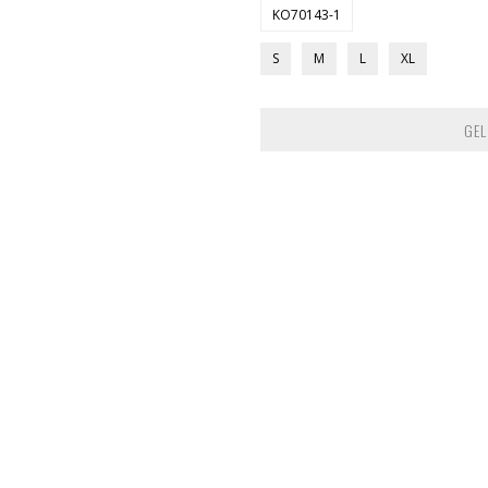
KO70143-1
S
M
L
XL
GEL