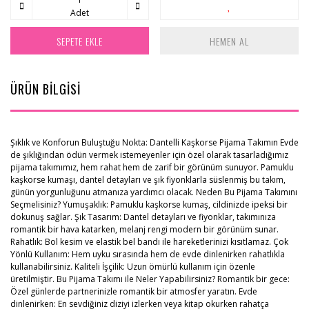
Adet
SEPETE EKLE
HEMEN AL
ÜRÜN BİLGİSİ
Şıklık ve Konforun Buluştuğu Nokta: Dantelli Kaşkorse Pijama Takımın Evde
de şıklığından ödün vermek istemeyenler için özel olarak tasarladığımız
pijama takımımız, hem rahat hem de zarif bir görünüm sunuyor. Pamuklu
kaşkorse kumaşı, dantel detayları ve şık fiyonklarla süslenmiş bu takım,
günün yorgunluğunu atmanıza yardımcı olacak. Neden Bu Pijama Takımını
Seçmelisiniz? Yumuşaklık: Pamuklu kaşkorse kumaş, cildinizde ipeksi bir
dokunuş sağlar. Şık Tasarım: Dantel detayları ve fiyonklar, takımınıza
romantik bir hava katarken, melanj rengi modern bir görünüm sunar.
Rahatlık: Bol kesim ve elastik bel bandı ile hareketlerinizi kısıtlamaz. Çok
Yönlü Kullanım: Hem uyku sırasında hem de evde dinlenirken rahatlıkla
kullanabilirsiniz. Kaliteli İşçilik: Uzun ömürlü kullanım için özenle
üretilmiştir. Bu Pijama Takımı ile Neler Yapabilirsiniz? Romantik bir gece:
Özel günlerde partnerinizle romantik bir atmosfer yaratın. Evde
dinlenirken: En sevdiğiniz diziyi izlerken veya kitap okurken rahatça