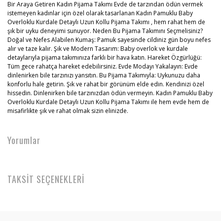
Bir Araya Getiren Kadın Pijama Takımı Evde de tarzından ödün vermek
istemeyen kadınlar için özel olarak tasarlanan Kadın Pamuklu Baby
Overloklu Kurdale Detaylı Uzun Kollu Pijama Takımı , hem rahat hem de
şık bir uyku deneyimi sunuyor. Neden Bu Pijama Takımını Seçmelisiniz?
Doğal ve Nefes Alabilen Kumaş: Pamuk sayesinde cildiniz gün boyu nefes
alır ve taze kalır. Şık ve Modern Tasarım: Baby overlok ve kurdale
detaylarıyla pijama takımınıza farklı bir hava katın. Hareket Özgürlüğü:
Tüm gece rahatça hareket edebilirsiniz. Evde Modayı Yakalayın: Evde
dinlenirken bile tarzınızı yansıtın. Bu Pijama Takımıyla: Uykunuzu daha
konforlu hale getirin. Şık ve rahat bir görünüm elde edin. Kendinizi özel
hissedin. Dinlenirken bile tarzınızdan ödün vermeyin. Kadın Pamuklu Baby
Overloklu Kurdale Detaylı Uzun Kollu Pijama Takımı ile hem evde hem de
misafirlikte şık ve rahat olmak sizin elinizde.
Yorumlar
TAKSİT SEÇENEKLERİ