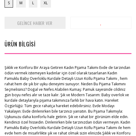
S
M
L
XL
GELİNCE HABER VER
ÜRÜN BİLGİSİ
Şıklık ve Konforu Bir Araya Getiren Kadın Pijama Takımı Evde de tarzından
ödün vermek istemeyen kadınlar için özel olarak tasarlanan Kadın
Pamuklu Baby Overloklu Kurdale Detaylı Uzun Kollu Pijama Takımı , hem
rahat hem de şık bir uyku deneyimi sunuyor. Neden Bu Pijama Takımını
Seçmelisiniz? Doğal ve Nefes Alabilen Kumaş: Pamuk sayesinde cildiniz
gün boyu nefes alır ve taze kalır. Şık ve Modern Tasarım: Baby overlok ve
kurdale detaylarıyla pijama takımınıza farklı bir hava katın. Hareket
Özgürlüğü: Tüm gece rahatça hareket edebilirsiniz. Evde Modayı
Yakalayın: Evde dinlenirken bile tarzınızı yansıtın. Bu Pijama Takımıyla:
Uykunuzu daha konforlu hale getirin. Şık ve rahat bir görünüm elde edin.
Kendinizi özel hissedin. Dinlenirken bile tarzınızdan ödün vermeyin. Kadın
Pamuklu Baby Overloklu Kurdale Detaylı Uzun Kollu Pijama Takımı ile hem
evde hem de misafirlikte şık ve rahat olmak sizin elinizde.Şıklık ve Konforu