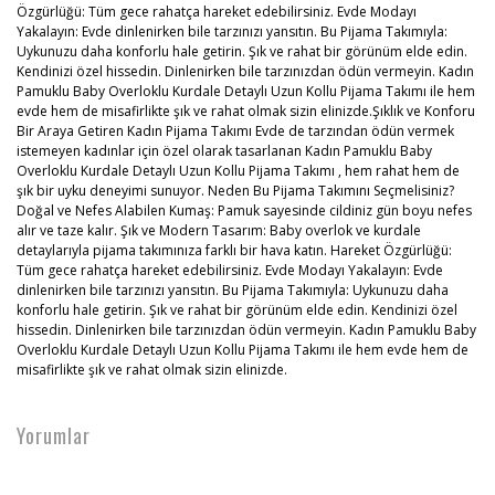
Özgürlüğü: Tüm gece rahatça hareket edebilirsiniz. Evde Modayı
Yakalayın: Evde dinlenirken bile tarzınızı yansıtın. Bu Pijama Takımıyla:
Uykunuzu daha konforlu hale getirin. Şık ve rahat bir görünüm elde edin.
Kendinizi özel hissedin. Dinlenirken bile tarzınızdan ödün vermeyin. Kadın
Pamuklu Baby Overloklu Kurdale Detaylı Uzun Kollu Pijama Takımı ile hem
evde hem de misafirlikte şık ve rahat olmak sizin elinizde.Şıklık ve Konforu
Bir Araya Getiren Kadın Pijama Takımı Evde de tarzından ödün vermek
istemeyen kadınlar için özel olarak tasarlanan Kadın Pamuklu Baby
Overloklu Kurdale Detaylı Uzun Kollu Pijama Takımı , hem rahat hem de
şık bir uyku deneyimi sunuyor. Neden Bu Pijama Takımını Seçmelisiniz?
Doğal ve Nefes Alabilen Kumaş: Pamuk sayesinde cildiniz gün boyu nefes
alır ve taze kalır. Şık ve Modern Tasarım: Baby overlok ve kurdale
detaylarıyla pijama takımınıza farklı bir hava katın. Hareket Özgürlüğü:
Tüm gece rahatça hareket edebilirsiniz. Evde Modayı Yakalayın: Evde
dinlenirken bile tarzınızı yansıtın. Bu Pijama Takımıyla: Uykunuzu daha
konforlu hale getirin. Şık ve rahat bir görünüm elde edin. Kendinizi özel
hissedin. Dinlenirken bile tarzınızdan ödün vermeyin. Kadın Pamuklu Baby
Overloklu Kurdale Detaylı Uzun Kollu Pijama Takımı ile hem evde hem de
misafirlikte şık ve rahat olmak sizin elinizde.
Yorumlar