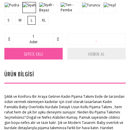
S
M
L
XL
Adet
SEPETE EKLE
HEMEN AL
ÜRÜN BİLGİSİ
Şıklık ve Konforu Bir Araya Getiren Kadın Pijama Takımı Evde de tarzından
ödün vermek istemeyen kadınlar için özel olarak tasarlanan Kadın
Pamuklu Baby Overloklu Kurdale Detaylı Uzun Kollu Pijama Takımı , hem
rahat hem de şık bir uyku deneyimi sunuyor. Neden Bu Pijama Takımını
Seçmelisiniz? Doğal ve Nefes Alabilen Kumaş: Pamuk sayesinde cildiniz
gün boyu nefes alır ve taze kalır. Şık ve Modern Tasarım: Baby overlok ve
kurdale detaylarıyla pijama takımınıza farklı bir hava katın. Hareket