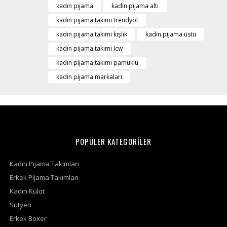
kadın pijama
kadın pijama altı
kadın pijama takımı trendyol
kadın pijama takımı kışlık
kadın pijama üstü
kadın pijama takımı lcw
kadın pijama takımı pamuklu
kadın pijama markaları
POPÜLER KATEGORİLER
Kadın Pijama Takımları
Erkek Pijama Takımları
Kadın Külot
Sütyen
Erkek Boxer