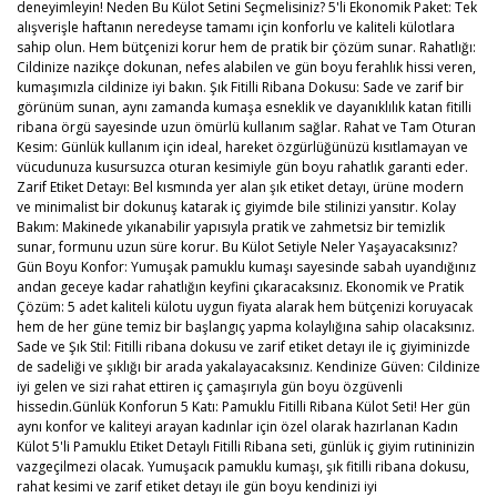
deneyimleyin! Neden Bu Külot Setini Seçmelisiniz? 5'li Ekonomik Paket: Tek
alışverişle haftanın neredeyse tamamı için konforlu ve kaliteli külotlara
sahip olun. Hem bütçenizi korur hem de pratik bir çözüm sunar. Rahatlığı:
Cildinize nazikçe dokunan, nefes alabilen ve gün boyu ferahlık hissi veren,
kumaşımızla cildinize iyi bakın. Şık Fitilli Ribana Dokusu: Sade ve zarif bir
görünüm sunan, aynı zamanda kumaşa esneklik ve dayanıklılık katan fitilli
ribana örgü sayesinde uzun ömürlü kullanım sağlar. Rahat ve Tam Oturan
Kesim: Günlük kullanım için ideal, hareket özgürlüğünüzü kısıtlamayan ve
vücudunuza kusursuzca oturan kesimiyle gün boyu rahatlık garanti eder.
Zarif Etiket Detayı: Bel kısmında yer alan şık etiket detayı, ürüne modern
ve minimalist bir dokunuş katarak iç giyimde bile stilinizi yansıtır. Kolay
Bakım: Makinede yıkanabilir yapısıyla pratik ve zahmetsiz bir temizlik
sunar, formunu uzun süre korur. Bu Külot Setiyle Neler Yaşayacaksınız?
Gün Boyu Konfor: Yumuşak pamuklu kumaşı sayesinde sabah uyandığınız
andan geceye kadar rahatlığın keyfini çıkaracaksınız. Ekonomik ve Pratik
Çözüm: 5 adet kaliteli külotu uygun fiyata alarak hem bütçenizi koruyacak
hem de her güne temiz bir başlangıç yapma kolaylığına sahip olacaksınız.
Sade ve Şık Stil: Fitilli ribana dokusu ve zarif etiket detayı ile iç giyiminizde
de sadeliği ve şıklığı bir arada yakalayacaksınız. Kendinize Güven: Cildinize
iyi gelen ve sizi rahat ettiren iç çamaşırıyla gün boyu özgüvenli
hissedin.Günlük Konforun 5 Katı: Pamuklu Fitilli Ribana Külot Seti! Her gün
aynı konfor ve kaliteyi arayan kadınlar için özel olarak hazırlanan Kadın
Külot 5'li Pamuklu Etiket Detaylı Fitilli Ribana seti, günlük iç giyim rutininizin
vazgeçilmezi olacak. Yumuşacık pamuklu kumaşı, şık fitilli ribana dokusu,
rahat kesimi ve zarif etiket detayı ile gün boyu kendinizi iyi