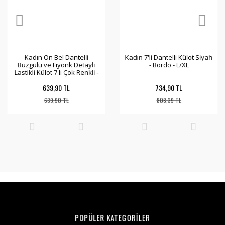
Kadın Ön Bel Dantelli
Kadın 7'li Dantelli Külot Siyah
Büzgülü ve Fiyonk Detaylı
- Bordo - L/XL
Lastikli Külot 7'li Çok Renkli -
XL
639,90 TL
734,90 TL
639,90 TL
808,39 TL
POPÜLER KATEGORİLER