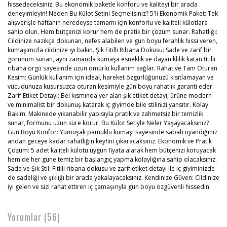
hissedeceksiniz. Bu ekonomik paketle konforu ve kaliteyi bir arada
deneyimleyin! Neden Bu Külot Setini Seçmelisiniz? 5'li Ekonomik Paket: Tek
alışverişle haftanın neredeyse tamamı için konforlu ve kaliteli külotlara
sahip olun. Hem bütçenizi korur hem de pratik bir çözüm sunar. Rahatlığı:
Cildinize nazikçe dokunan, nefes alabilen ve gün boyu ferahlık hissi veren,
kumaşımızla cildinize iyi bakın. Şık Fitilli Ribana Dokusu: Sade ve zarif bir
görünüm sunan, aynı zamanda kumaşa esneklik ve dayanıklılık katan fitilli
ribana örgü sayesinde uzun ömürlü kullanım sağlar. Rahat ve Tam Oturan
Kesim: Günlük kullanım için ideal, hareket özgürlüğünüzü kısıtlamayan ve
vücudunuza kusursuzca oturan kesimiyle gün boyu rahatlık garanti eder.
Zarif Etiket Detayı: Bel kısmında yer alan şık etiket detayı, ürüne modern
ve minimalist bir dokunuş katarak iç giyimde bile stilinizi yansıtır. Kolay
Bakım: Makinede yıkanabilir yapısıyla pratik ve zahmetsiz bir temizlik
sunar, formunu uzun süre korur. Bu Külot Setiyle Neler Yaşayacaksınız?
Gün Boyu Konfor: Yumuşak pamuklu kumaşı sayesinde sabah uyandığınız
andan geceye kadar rahatlığın keyfini çıkaracaksınız. Ekonomik ve Pratik
Çözüm: 5 adet kaliteli külotu uygun fiyata alarak hem bütçenizi koruyacak
hem de her güne temiz bir başlangıç yapma kolaylığına sahip olacaksınız.
Sade ve Şık Stil: Fitilli ribana dokusu ve zarif etiket detayı ile iç giyiminizde
de sadeliği ve şıklığı bir arada yakalayacaksınız. Kendinize Güven: Cildinize
iyi gelen ve sizi rahat ettiren iç çamaşırıyla gün boyu özgüvenli hissedin.
Yorumlar (56)