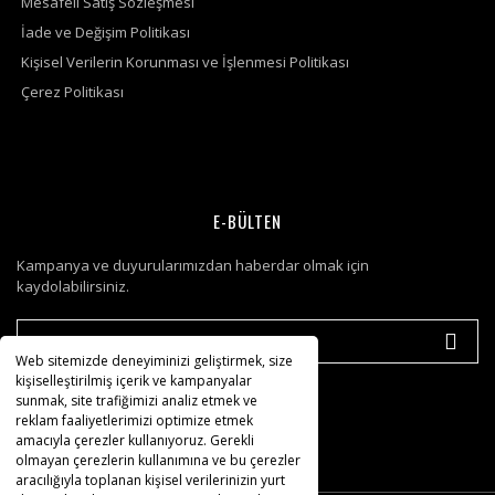
Mesafeli Satış Sözleşmesi
İade ve Değişim Politikası
Kişisel Verilerin Korunması ve İşlenmesi Politikası
Çerez Politikası
E-BÜLTEN
Kampanya ve duyurularımızdan haberdar olmak için
kaydolabilirsiniz.
Web sitemizde deneyiminizi geliştirmek, size
kişiselleştirilmiş içerik ve kampanyalar
sunmak, site trafiğimizi analiz etmek ve
reklam faaliyetlerimizi optimize etmek
amacıyla çerezler kullanıyoruz. Gerekli
olmayan çerezlerin kullanımına ve bu çerezler
aracılığıyla toplanan kişisel verilerinizin yurt