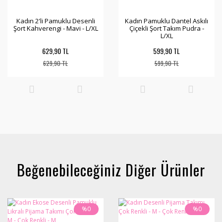
Kadın 2'li Pamuklu Desenli
Kadın Pamuklu Dantel Askılı
Şort Kahverengi - Mavi - L/XL
Çiçekli Şort Takım Pudra -
L/XL
629,90 TL
599,90 TL
629,90 TL
599,90 TL
Beğenebileceğiniz Diğer Ürünler
%0
%0