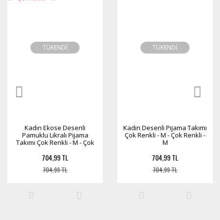
TÜKENDİ
TÜKENDİ
Kadın Ekose Desenli
Kadın Desenli Pijama Takımı
Pamuklu Likralı Pijama
Çok Renkli - M - Çok Renkli -
Takımı Çok Renkli - M - Çok
M
Renkli - M
704,99 TL
704,99 TL
704,99 TL
704,99 TL