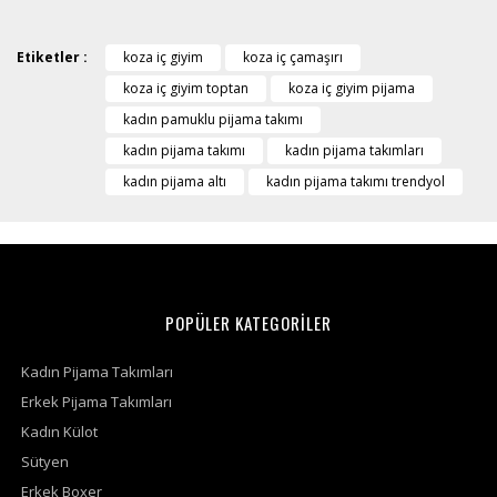
Etiketler :
koza iç giyim
koza iç çamaşırı
koza iç giyim toptan
koza iç giyim pijama
kadın pamuklu pijama takımı
kadın pijama takımı
kadın pijama takımları
kadın pijama altı
kadın pijama takımı trendyol
POPÜLER KATEGORİLER
Kadın Pijama Takımları
Erkek Pijama Takımları
Kadın Külot
Sütyen
Erkek Boxer