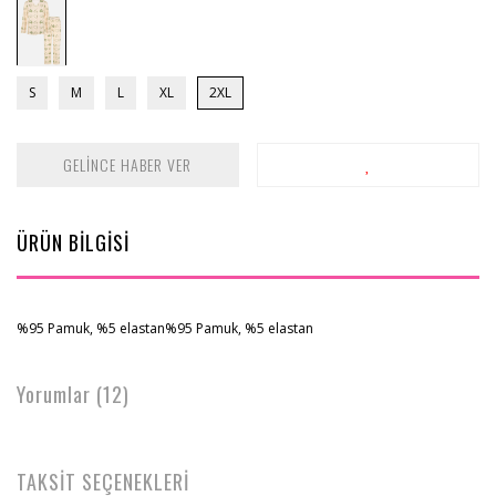
S
M
L
XL
2XL
GELİNCE HABER VER
ÜRÜN BİLGİSİ
%95 Pamuk, %5 elastan%95 Pamuk, %5 elastan
Yorumlar (12)
TAKSİT SEÇENEKLERİ