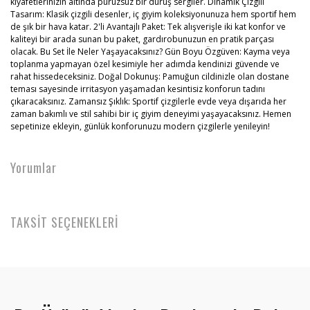
kıyafetlerinizin altında pürüzsüz bir duruş sergiler. Dinamik Çizgili
Tasarım: Klasik çizgili desenler, iç giyim koleksiyonunuza hem sportif hem
de şık bir hava katar. 2'li Avantajlı Paket: Tek alışverişle iki kat konfor ve
kaliteyi bir arada sunan bu paket, gardırobunuzun en pratik parçası
olacak. Bu Set İle Neler Yaşayacaksınız? Gün Boyu Özgüven: Kayma veya
toplanma yapmayan özel kesimiyle her adımda kendinizi güvende ve
rahat hissedeceksiniz. Doğal Dokunuş: Pamuğun cildinizle olan dostane
teması sayesinde irritasyon yaşamadan kesintisiz konforun tadını
çıkaracaksınız. Zamansız Şıklık: Sportif çizgilerle evde veya dışarıda her
zaman bakımlı ve stil sahibi bir iç giyim deneyimi yaşayacaksınız. Hemen
sepetinize ekleyin, günlük konforunuzu modern çizgilerle yenileyin!
Yorumlar
TAKSİT SEÇENEKLERİ