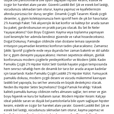
düşük bel pantolonlarla bile uyum sağlayan hipster kesimi, estetik ve
özgür bir hareket alanı yaratır. Güvenli Lastikli Bel: Şık ve esnek bel lastiği,
vücudunuzu sıkmadan tam oturur, kayma yapmaz ve kıyafetlerinizin
altında pürüzsüz bir duruş sergiler. Dinamik Çizgili Tasarım: Klasik çizgili
desenler, iç giyim koleksiyonunuza hem sportif hem de şık bir hava katar.
2'li Avantajlı Paket: Tek alışverişle iki kat konfor ve kaliteyi bir arada sunan
bu paket, gardırobunuzun en pratik parçası olacak. Bu Set İle Neler
Yaşayacaksınız? Gün Boyu Özgüven: Kayma veya toplanma yapmayan
özel kesimiyle her adımda kendinizi güvende ve rahat hissedeceksiniz.
Doğal Dokunuş: Pamuğun cildinizle olan dostane teması sayesinde
irritasyon yaşamadan kesintisiz konforun tadını çıkaracaksınız. Zamansız
Şıklık: Sportif çizgilerle evde veya dışarıda her zaman bakımlı ve stil sahibi
bir iç giyim deneyimi yaşayacaksınız. Hemen sepetinize ekleyin, günlük
konforunuzu modern çizgilerle yenileyin!Konfor ve Modern Şıklık: Kadın
Pamuklu Çizgili 2'li Hipster Külot Seti! Günlük hayatın yoğun temposunda
hem sınırsız rahatlığı hem de dinamik bir tarzı bir arada arayan kadınlar
için tasarlandı: Kadın Pamuklu Çizgili Lastikli 2'li Hipster Külot. Yumuşacık
pamuklu dokusu, modern çizgili deseni ve vücudu mükemmel kavrayan
lastikli bel yapısıyla, bu set her anınızda en büyük destekçiniz olacak.
Neden Bu Hipster Setini Seçmelisiniz? Doğal Pamuk Ferahlığı: Yüksek
kaliteli pamuklu kumaşı cildinizin nefes almasını sağlar, teri emer ve gün
boyu hijyenik ve kuru bir kullanım sunar. Modern Hipster Kesim: Kalçayı
ideal şekilde saran ve düşük bel pantolonlarla bile uyum sağlayan hipster
kesimi, estetik ve özgür bir hareket alanı yaratır. Güvenli Lastikli Bel: Şık ve
esnek bel lastiği, vücudunuzu sıkmadan tam oturur, kayma yapmaz ve