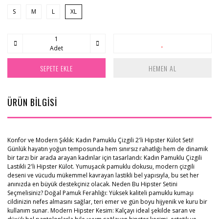
S
M
L
XL
Adet
SEPETE EKLE
HEMEN AL
ÜRÜN BİLGİSİ
Konfor ve Modern Şıklık: Kadın Pamuklu Çizgili 2'li Hipster Külot Seti!
Günlük hayatın yoğun temposunda hem sınırsız rahatlığı hem de dinamik
bir tarzı bir arada arayan kadınlar için tasarlandı: Kadın Pamuklu Çizgili
Lastikli 2'li Hipster Külot. Yumuşacık pamuklu dokusu, modern çizgili
deseni ve vücudu mükemmel kavrayan lastikli bel yapısıyla, bu set her
anınızda en büyük destekçiniz olacak. Neden Bu Hipster Setini
Seçmelisiniz? Doğal Pamuk Ferahlığı: Yüksek kaliteli pamuklu kumaşı
cildinizin nefes almasını sağlar, teri emer ve gün boyu hijyenik ve kuru bir
kullanım sunar. Modern Hipster Kesim: Kalçayı ideal şekilde saran ve