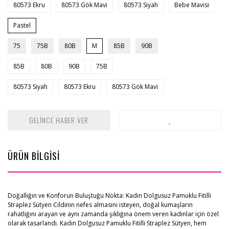
80573 Ekru
80573 Gök Mavi
80573 Siyah
Bebe Mavisi
Pastel
75
75B
80B
M
85B
90B
85B
80B
90B
75B
80573 Siyah
80573 Ekru
80573 Gök Mavi
GELİNCE HABER VER
ÜRÜN BİLGİSİ
Doğallığın ve Konforun Buluştuğu Nokta: Kadın Dolgusuz Pamuklu Fitilli
Straplez Sütyen Cildinin nefes almasını isteyen, doğal kumaşların
rahatlığını arayan ve aynı zamanda şıklığına önem veren kadınlar için özel
olarak tasarlandı. Kadın Dolgusuz Pamuklu Fitilli Straplez Sütyen, hem