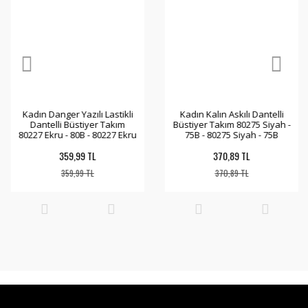
Kadın Danger Yazılı Lastikli
Kadın Kalın Askılı Dantelli
Dantelli Büstiyer Takım
Büstiyer Takım 80275 Siyah -
80227 Ekru - 80B - 80227 Ekru
75B - 80275 Siyah - 75B
- 80B
359,99 TL
370,89 TL
359,99 TL
370,89 TL