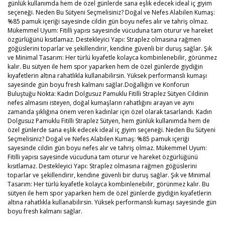
günlük kullanımda hem de özel günlerde sana eşlik edecek ideal iç giyim
seçeneği. Neden Bu Sütyeni Seçmelisiniz? Doğal ve Nefes Alabilen Kumaş:
%85 pamuk içeriği sayesinde cildin gün boyu nefes alır ve tahriş olmaz.
Mükemmel Uyum: Fitilli yapısı sayesinde vücuduna tam oturur ve hareket
özgürlüğünü kısıtlamaz. Destekleyici Yapı: Straplez olmasına rağmen
göğüslerini toparlar ve şekillendirir, kendine güvenli bir duruş sağlar. Şık
ve Minimal Tasarım: Her türlü kıyafetle kolayca kombinlenebilir, görünmez
kalır. Bu sütyen ile hem spor yaparken hem de özel günlerde giydiğin
kıyafetlerin altına rahatlıkla kullanabilirsin. Yüksek performanslı kumaşı
sayesinde gün boyu fresh kalmanı sağlar.Doğallığın ve Konforun
Buluştuğu Nokta: Kadın Dolgusuz Pamuklu Fitilli Straplez Sütyen Cildinin
nefes almasını isteyen, doğal kumaşların rahatlığını arayan ve aynı
zamanda şıklığına önem veren kadınlar için özel olarak tasarlandı. Kadın
Dolgusuz Pamuklu Fitilli Straplez Sütyen, hem günlük kullanımda hem de
özel günlerde sana eşlik edecek ideal iç giyim seçeneği. Neden Bu Sütyeni
Seçmelisiniz? Doğal ve Nefes Alabilen Kumaş: %85 pamuk içeriği
sayesinde cildin gün boyu nefes alır ve tahriş olmaz. Mükemmel Uyum:
Fitilli yapısı sayesinde vücuduna tam oturur ve hareket özgürlüğünü
kısıtlamaz. Destekleyici Yapı: Straplez olmasına rağmen göğüslerini
toparlar ve şekillendirir, kendine güvenli bir duruş sağlar. Şık ve Minimal
Tasarım: Her türlü kıyafetle kolayca kombinlenebilir, görünmez kalır. Bu
sütyen ile hem spor yaparken hem de özel günlerde giydiğin kıyafetlerin
altına rahatlıkla kullanabilirsin. Yüksek performanslı kumaşı sayesinde gün
boyu fresh kalmanı sağlar.