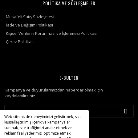
POLİTiKA VE SÖZLEŞMELER
Mesafeli Satış Sözleşmesi
İade ve Değişim Politikası
Kişisel Verilerin Korunması ve İşlenmesi Politikası
Çerez Politikası
E-BÜLTEN
Kampanya ve duyurularımızdan haberdar olmak için
kaydolabilirsiniz.
Web sitemizde deneyiminizi geliştirmek, size
kişiselleştirilmiş içerik ve kampanyalar
sunmak, site trafiğimizi analiz etmek ve
reklam faaliyetlerimizi optimize etmek