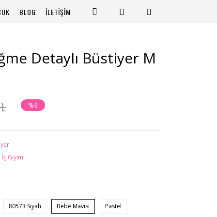
CUK
BLOG
İLETİŞİM
Düğme Detaylı Büstiyer M
TL
%0
iyer
 İç Giyim
80573 Siyah
Bebe Mavisi
Pastel