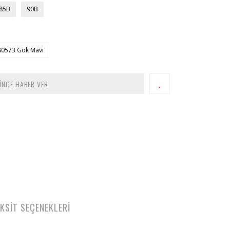
85B
90B
80573 Gök Mavi
İNCE HABER VER
KSİT SEÇENEKLERİ