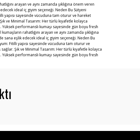
ahatlığını arayan ve aynı zamanda şıklığına önem veren
k edecek ideal iç giyim seçeneği. Neden Bu Sütyeni
lli yapısı sayesinde vücuduna tam oturur ve hareket
Şık ve Minimal Tasarım: Her türlü kıyafetle kolayca
sin. Yüksek performanslı kumaşı sayesinde gün boyu fresh
l kumaşların rahatlığını arayan ve aynı zamanda şıklığına
de sana eşlik edecek ideal iç giyim seçeneği. Neden Bu
um: Fitilli yapısı sayesinde vücuduna tam oturur ve
 sağlar. Şık ve Minimal Tasarım: Her türlü kıyafetle kolayca
sin. Yüksek performanslı kumaşı sayesinde gün boyu fresh
ktı