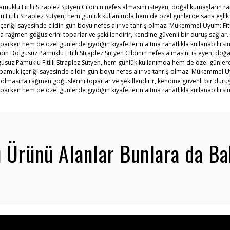
uklu Fitilli Straplez Sütyen Cildinin nefes almasını isteyen, doğal kumaşların r
lu Fitilli Straplez Sütyen, hem günlük kullanımda hem de özel günlerde sana eşli
eriği sayesinde cildin gün boyu nefes alır ve tahriş olmaz. Mükemmel Uyum: Fiti
 rağmen göğüslerini toparlar ve şekillendirir, kendine güvenli bir duruş sağlar. 
parken hem de özel günlerde giydiğin kıyafetlerin altına rahatlıkla kullanabilir
n Dolgusuz Pamuklu Fitilli Straplez Sütyen Cildinin nefes almasını isteyen, doğa
gusuz Pamuklu Fitilli Straplez Sütyen, hem günlük kullanımda hem de özel günler
amuk içeriği sayesinde cildin gün boyu nefes alır ve tahriş olmaz. Mükemmel Uy
 olmasına rağmen göğüslerini toparlar ve şekillendirir, kendine güvenli bir duruş
parken hem de özel günlerde giydiğin kıyafetlerin altına rahatlıkla kullanabilir
 Ürünü Alanlar Bunlara da Ba