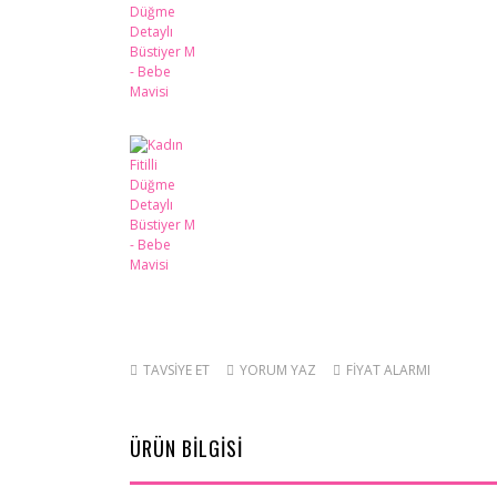
TAVSİYE ET
YORUM YAZ
FİYAT ALARMI
ÜRÜN BİLGİSİ