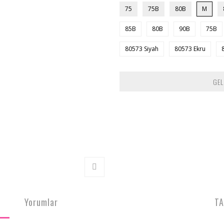
75
75B
80B
M
85B
80B
90B
75B
80573 Siyah
80573 Ekru
GEL
Yorumlar
TA