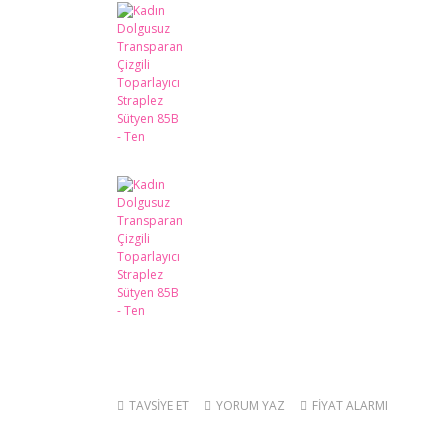
TAVSİYE ET
YORUM YAZ
FİYAT ALARMI