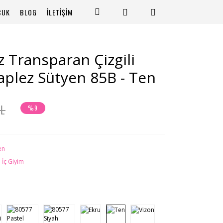
CUK
BLOG
İLETİŞİM
 Transparan Çizgili
raplez Sütyen 85B - Ten
TL
%9
en
 İç Giyim