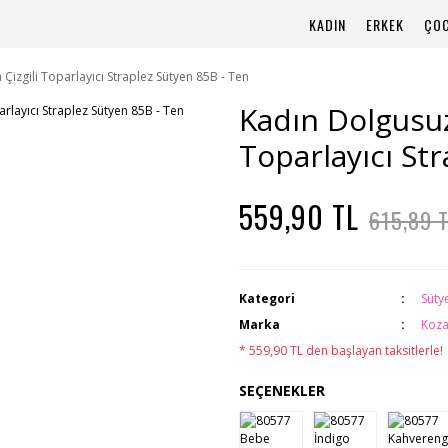
KADIN
ERKEK
ÇO
izgili Toparlayıcı Straplez Sütyen 85B - Ten
Kadın Dolgusuz
Toparlayıcı St
559,90 TL
615,89 
Kategori
Süty
Marka
Koza
* 559,90 TL den başlayan taksitlerle!
SEÇENEKLER