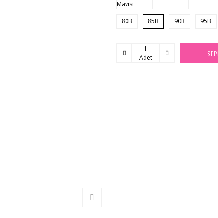
80B
85B
90B
95B
SEP
Adet