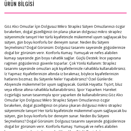
ÜRÜN BİLGİSİ
Göz Alıcı Omuzlar İçin Dolgusuz Mikro Straplez Sütyen Omuzlarınızı özgür
bırakırken, doğal güzelliğinizi ön plana çıkaran dolgusuz mikro straplez
sütyenimizle tanışın! Her türlü kıyafetinizle mükemmel uyum sağlayacak bu
sütyen, gün boyu konforlu bir deneyim sunar. Neden Bu Sütyeni
Seçmelisiniz? Doğal Görünüm: Dolgusuz tasarımı sayesinde göğüslerinize
doğal bir görünüm verir. Konforlu Kumaş: Yumuşak ve nefes alabilen
kumaşı sayesinde gün boyu rahatlık sağlar. Güçlü Destek: İnce yapısına
rağmen göğüslerinizi güvenle toparlar. Çok Yönlü Kullanım: Straplez
tasarımı sayesinde omuzları açık kıyafetlerinizle rahatlıkla kullanabilirsiniz.
İz Yapmaz: Kıyafetlerinizin altında iz bırakmaz, böylece kıyafetlerinizin
hatlarını bozmaz. Bu Sütyenle Neler Yapabilirsiniz? Özel Günlerde:
Abiyenizle mükemmel bir uyum sağlayacak. Günlük Hayatta: Tişört, bluz
veya elbise altına rahatlıkla kullanabilirsiniz. Spor Yaparken: Hareket
özgürlüğü sunan tasarımıyla spor yaparken de kullanabilirsiniz.Göz Alıcı
Omuzlar İçin Dolgusuz Mikro Straplez Sütyen Omuzlarınızı özgür
bırakırken, doğal güzelliğinizi ön plana çıkaran dolgusuz mikro straplez
sütyenimizle tanışın! Her türlü kıyafetinizle mükemmel uyum sağlayacak bu
sütyen, gün boyu konforlu bir deneyim sunar. Neden Bu Sütyeni
Seçmelisiniz? Doğal Görünüm: Dolgusuz tasarımı sayesinde göğüslerinize
doğal bir görünüm verir. Konforlu Kumaş: Yumuşak ve nefes alabilen