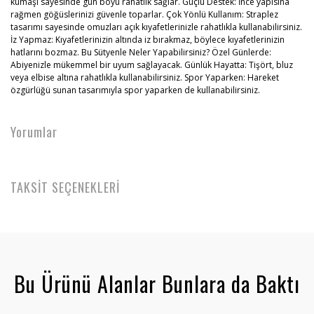
kumaşı sayesinde gün boyu rahatlık sağlar. Güçlü Destek: İnce yapısına
rağmen göğüslerinizi güvenle toparlar. Çok Yönlü Kullanım: Straplez
tasarımı sayesinde omuzları açık kıyafetlerinizle rahatlıkla kullanabilirsiniz.
İz Yapmaz: Kıyafetlerinizin altında iz bırakmaz, böylece kıyafetlerinizin
hatlarını bozmaz. Bu Sütyenle Neler Yapabilirsiniz? Özel Günlerde:
Abiyenizle mükemmel bir uyum sağlayacak. Günlük Hayatta: Tişört, bluz
veya elbise altına rahatlıkla kullanabilirsiniz. Spor Yaparken: Hareket
özgürlüğü sunan tasarımıyla spor yaparken de kullanabilirsiniz.
Yorumlar
TAKSİT SEÇENEKLERİ
Bu Ürünü Alanlar Bunlara da Baktı