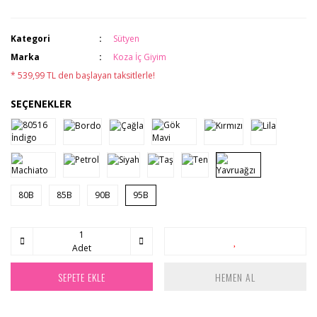
Kategori
Sütyen
Marka
Koza İç Giyim
* 539,99 TL den başlayan taksitlerle!
SEÇENEKLER
80B
85B
90B
95B
Adet
SEPETE EKLE
HEMEN AL