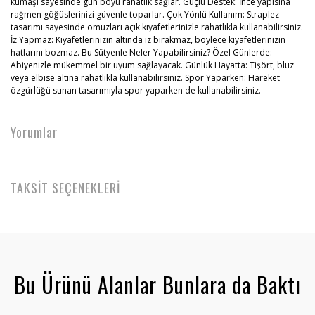
kumaşı sayesinde gün boyu rahatlık sağlar. Güçlü Destek: İnce yapısına
rağmen göğüslerinizi güvenle toparlar. Çok Yönlü Kullanım: Straplez
tasarımı sayesinde omuzları açık kıyafetlerinizle rahatlıkla kullanabilirsiniz.
İz Yapmaz: Kıyafetlerinizin altında iz bırakmaz, böylece kıyafetlerinizin
hatlarını bozmaz. Bu Sütyenle Neler Yapabilirsiniz? Özel Günlerde:
Abiyenizle mükemmel bir uyum sağlayacak. Günlük Hayatta: Tişört, bluz
veya elbise altına rahatlıkla kullanabilirsiniz. Spor Yaparken: Hareket
özgürlüğü sunan tasarımıyla spor yaparken de kullanabilirsiniz.
Yorumlar
TAKSİT SEÇENEKLERİ
Bu Ürünü Alanlar Bunlara da Baktı