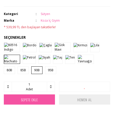
Kategori
Sütyen
Marka
Koza İç Giyim
* 539,99 TL den başlayan taksitlerle!
SEÇENEKLER
80B
85B
90B
95B
Adet
SEPETE EKLE
HEMEN AL