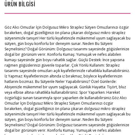
ÜRÜN BİLGİSİ
Göz Alıcı Omuzlar İçin Dolgusuz Mikro Straplez Sütyen Omuzlarınızı özgür
bırakırken, doğal güzelliğinizi ön plana çıkaran dolgusuz mikro straplez
sütyenimizle tanışın! Her türlü kıyafetinizle mükemmel uyum sağlayacak bu
sütyen, gün boyu konforlu bir deneyim sunar. Neden Bu Sütyeni
Seçmelisiniz? Doğal Görünüm: Dolgusuz tasarımı sayesinde göğüslerinize
doğal bir görünüm verir. Konforlu Kumaş: Yumuşak ve nefes alabilen
kumaşı sayesinde gün boyu rahatlık sağlar. Güçlü Destek: İnce yapısına
rağmen göğüslerinizi güvenle toparlar. Çok Yönlü Kullanım: Straplez
tasarımı sayesinde omuzları açık kıyafetlerinizle rahatlıkla kullanabilirsiniz.
İz Yapmaz: Kıyafetlerinizin altında iz bırakmaz, böylece kıyafetlerinizin
hatlarını bozmaz. Bu Sütyenle Neler Yapabilirsiniz? Özel Günlerde:
Abiyenizle mükemmel bir uyum sağlayacak. Günlük Hayatta: Tişört, bluz
veya elbise altına rahatlıkla kullanabilirsiniz. Spor Yaparken: Hareket
özgürlüğü sunan tasarımıyla spor yaparken de kullanabilirsiniz.Göz Alıcı
Omuzlar İçin Dolgusuz Mikro Straplez Sütyen Omuzlarınızı özgür
bırakırken, doğal güzelliğinizi ön plana çıkaran dolgusuz mikro straplez
sütyenimizle tanışın! Her türlü kıyafetinizle mükemmel uyum sağlayacak bu
sütyen, gün boyu konforlu bir deneyim sunar. Neden Bu Sütyeni
Seçmelisiniz? Doğal Görünüm: Dolgusuz tasarımı sayesinde göğüslerinize
doğal bir görünüm verir. Konforlu Kumaş: Yumuşak ve nefes alabilen