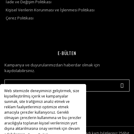
İade ve Değişim Politikası
Kişisel Verilerin Korunması ve İşlenmesi Politikası
Çerez Politikası
E-BÜLTEN
Kampanya ve duyurularımızdan haberdar olmak için
kaydolabilirsiniz.
Web sitemizde deneyiminizi geliştirmek, size
kişiselleştirilmiş içerik ve kampanyalar
sunmak, site trafiğimizi analiz etmek ve
reklam faaliyetlerimizi optimize etmek
amacıyla çerezler kullanıyoruz. Gerekli
olmayan çerezlerin kullanımına ve bu çerezler
aracılığıyla toplanan kişisel verilerinizin yurt
dışına aktarılmasına onay vermek için devam
© Tüm hakları saklıdır. Kredi kartı bilgileriniz 256bit