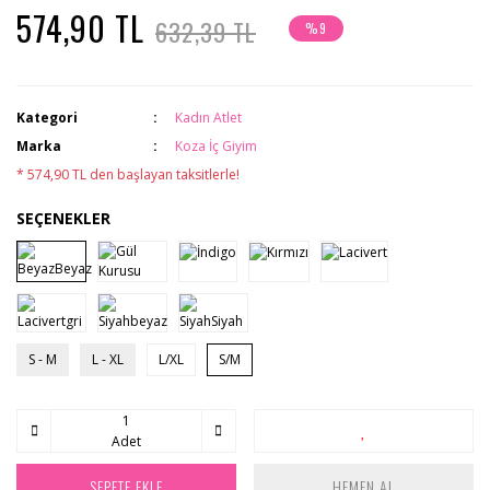
574,90 TL
632,39 TL
%9
Kategori
Kadın Atlet
Marka
Koza İç Giyim
* 574,90 TL den başlayan taksitlerle!
SEÇENEKLER
S - M
L - XL
L/XL
S/M
Adet
SEPETE EKLE
HEMEN AL