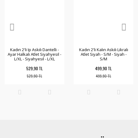
Kadın 2'li Ip Askılı Dantelli -
Kadın 2'li Kalın Askılı Likralı
Ayar Halkalı Atlet Siyahyesil -
Atlet Siyah - S/M - Siyah -
L/XL - Siyahyesil - L/XL
S/M
529,90 TL
499,90 TL
529,90 TL
499,90 TL