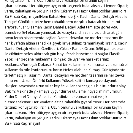
konuşturabilirsiniz. Uzun ömürlü ve kullanışlı bir ürünün keyfini
çıkaracaksınız. Her bütçeye uygun bir seçenek bulacaksınız. Hemen Sipariş
Verin, Rahatlığın ve Şıklığın Tadını Çıkarmaya Hazır Olun! Stoklar Sınırlıdır!
Bu Fırsatı Kaçırmayın!Hem Rahat Hem de Şık: Kadın Dantel Detaylı Atlet ile
Tanışın! Günlük stilinize hem rahatlık hem de şıklık katacak bir atlet mi
arıyorsunuz? O zaman Kadın Dantel Detaylı Atlet tam size göre! %96
pamuk ve %4 elastan yumuşak dokusuyla cildinize nefes aldırarak gün
boyu ferah hissetmenizi sağlar. Dantel detayları ve modern tasarımı ile
her kıyafetin altına rahatlıkla giyebilir ve stilinizi tamamlayabilirsiniz. Kadın
Dantel Detaylı Atlet'in Özellikleri: Yüksek Pamuk Oranı: %96 pamuk oranı
ile cildinize nefes aldırarak gün boyu ferah hissetmenizi sağlar.Elastik
Yapı: Her bedene mükemmel bir şekilde uyar ve hareketlerinizi
kısıtlamaz.Yumuşak Dokusu: Rahat bir kullanım imkanı sunar ve uzun süreli
kullanımda bile konforunuzu korur.Nefes Alabilen Kumaş: Gün içinde sizi
terletmez.Şık Tasarım: Dantel detayları ve modern tasarımı ile her zevke
hitap eder.Uzun Ömürlü Kullanım: Yüksek kaliteli kumaşı ve dayanıklı
dikişleri sayesinde uzun yıllar keyifle kullanabileceğiniz bir üründür.Kolay
Bakım: Makinede yıkamaya uygundur ve ütüleme ihtiyacı minimumdur.
Kadın Dantel Detaylı Atlet ile: Kendinizi her zaman rahat ve şık
hissedeceksiniz. Her kıyafetin altına rahatlıkla giyebilirsiniz. Her ortamda
tarzınızı konuşturabilirsiniz. Uzun ömürlü ve kullanışlı bir ürünün keyfini
çıkaracaksınız. Her bütçeye uygun bir seçenek bulacaksınız. Hemen Sipariş
Verin, Rahatlığın ve Şıklığın Tadını Çıkarmaya Hazır Olun! Stoklar Sınırlıdır!
Bu Fırsatı Kaçırmayın!