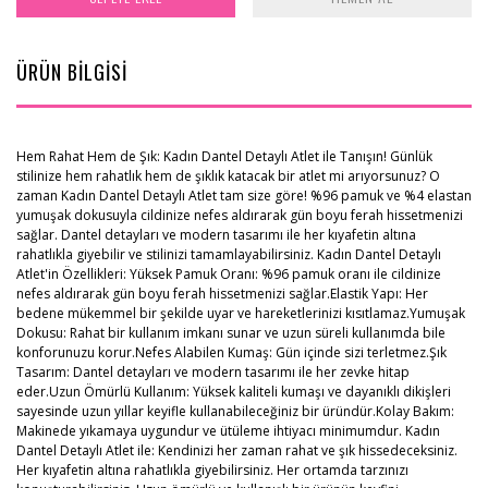
ÜRÜN BİLGİSİ
Hem Rahat Hem de Şık: Kadın Dantel Detaylı Atlet ile Tanışın! Günlük
stilinize hem rahatlık hem de şıklık katacak bir atlet mi arıyorsunuz? O
zaman Kadın Dantel Detaylı Atlet tam size göre! %96 pamuk ve %4 elastan
yumuşak dokusuyla cildinize nefes aldırarak gün boyu ferah hissetmenizi
sağlar. Dantel detayları ve modern tasarımı ile her kıyafetin altına
rahatlıkla giyebilir ve stilinizi tamamlayabilirsiniz. Kadın Dantel Detaylı
Atlet'in Özellikleri: Yüksek Pamuk Oranı: %96 pamuk oranı ile cildinize
nefes aldırarak gün boyu ferah hissetmenizi sağlar.Elastik Yapı: Her
bedene mükemmel bir şekilde uyar ve hareketlerinizi kısıtlamaz.Yumuşak
Dokusu: Rahat bir kullanım imkanı sunar ve uzun süreli kullanımda bile
konforunuzu korur.Nefes Alabilen Kumaş: Gün içinde sizi terletmez.Şık
Tasarım: Dantel detayları ve modern tasarımı ile her zevke hitap
eder.Uzun Ömürlü Kullanım: Yüksek kaliteli kumaşı ve dayanıklı dikişleri
sayesinde uzun yıllar keyifle kullanabileceğiniz bir üründür.Kolay Bakım:
Makinede yıkamaya uygundur ve ütüleme ihtiyacı minimumdur. Kadın
Dantel Detaylı Atlet ile: Kendinizi her zaman rahat ve şık hissedeceksiniz.
Her kıyafetin altına rahatlıkla giyebilirsiniz. Her ortamda tarzınızı