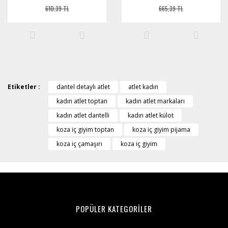
610,39 TL
665,39 TL
Etiketler :
dantel detaylı atlet
atlet kadın
kadın atlet toptan
kadın atlet markaları
kadın atlet dantelli
kadın atlet külot
koza iç giyim toptan
koza iç giyim pijama
koza iç çamaşırı
koza iç giyim
POPÜLER KATEGORİLER