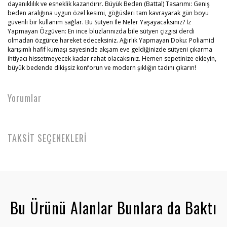
dayanıklılık ve esneklik kazandırır. Büyük Beden (Battal) Tasarımı: Geniş
beden aralığına uygun özel kesimi, göğüsleri tam kavrayarak gün boyu
güvenli bir kullanım sağlar. Bu Sütyen İle Neler Yaşayacaksınız? İz
Yapmayan Özgüven: En ince bluzlarınızda bile sütyen çizgisi derdi
olmadan özgürce hareket edeceksiniz. Ağırlık Yapmayan Doku: Poliamid
karışımlı hafif kumaşı sayesinde akşam eve geldiğinizde sütyeni çıkarma
ihtiyacı hissetmeyecek kadar rahat olacaksınız. Hemen sepetinize ekleyin,
büyük bedende dikişsiz konforun ve modern şıklığın tadını çıkarın!
Yorumlar
TAKSİT SEÇENEKLERİ
Bu Ürünü Alanlar Bunlara da Baktı