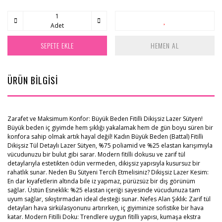
Adet
SEPETE EKLE
HEMEN AL
ÜRÜN BİLGİSİ
Zarafet ve Maksimum Konfor: Büyük Beden Fitilli Dikişsiz Lazer Sütyen!
Büyük beden iç giyimde hem şıklığı yakalamak hem de gün boyu süren bir
konfora sahip olmak artık hayal değil! Kadın Büyük Beden (Battal) Fitilli
Dikişsiz Tül Detaylı Lazer Sütyen, %75 poliamid ve %25 elastan karışımıyla
vücudunuzu bir bulut gibi sarar. Modern fitilli dokusu ve zarif tül
detaylarıyla estetikten ödün vermeden, dikişsiz yapısıyla kusursuz bir
rahatlık sunar. Neden Bu Sütyeni Tercih Etmelisiniz? Dikişsiz Lazer Kesim:
En dar kıyafetlerin altında bile iz yapmaz, pürüzsüz bir dış görünüm
sağlar. Üstün Esneklik: %25 elastan içeriği sayesinde vücudunuza tam
uyum sağlar, sıkıştırmadan ideal desteği sunar. Nefes Alan Şıklık: Zarif tül
detayları hava sirkülasyonunu artırırken, iç giyiminize sofistike bir hava
katar. Modern Fitilli Doku: Trendlere uygun fitilli yapısı, kumaşa ekstra