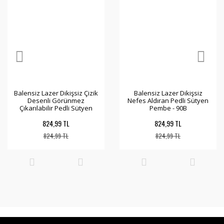
Balensiz Lazer Dikişsiz Çizik
Balensiz Lazer Dikişsiz
Desenli Görünmez
Nefes Aldıran Pedli Sütyen
Çıkarılabilir Pedli Sütyen
Pembe - 90B
Pembe - 90B
824,99 TL
824,99 TL
824,99 TL
824,99 TL