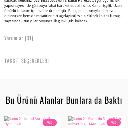
katacak, kendinizi özel hissedeceksiniz. Rahat Hareket Özgürlüğü: Esnek
yapısı sayesinde gün boyu rahat hareket edebilirsiniz. Kaliteli İşçilik: Uzun
ömürlü kullanım için özenle üretilmiştir. Bu pijama takımıyla hem evde
dinlenirken hem de misafirlerinizi ağırlayabilirsiniz. Yüksek kaliteli kumaşı
sayesinde uzun yıllar boyunca ilk günkü gibi kalacak.
Yorumlar (31)
TAKSİT SEÇENEKLERİ
Bu Ürünü Alanlar Bunlara da Baktı
%9
%9