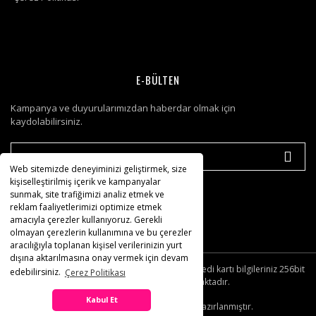
E-BÜLTEN
Kampanya ve duyurularımızdan haberdar olmak için
kaydolabilirsiniz.
Web sitemizde deneyiminizi geliştirmek, size
kişiselleştirilmiş içerik ve kampanyalar
sunmak, site trafiğimizi analiz etmek ve
reklam faaliyetlerimizi optimize etmek
amacıyla çerezler kullanıyoruz. Gerekli
olmayan çerezlerin kullanımına ve bu çerezler
aracılığıyla toplanan kişisel verilerinizin yurt
dışına aktarılmasına onay vermek için devam
© Tüm hakları saklıdır. Kredi kartı bilgileriniz 256bit
edebilirsiniz.
Çerez Politikası
SSL sertifikası ile korunmaktadır.
Kabul Et
IdeaSoft ®
|
E-ticaret
Paketleri ile hazırlanmıştır.