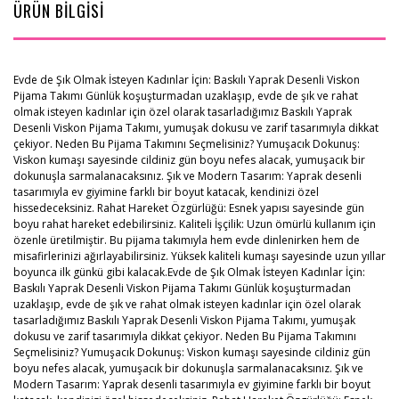
ÜRÜN BİLGİSİ
Evde de Şık Olmak İsteyen Kadınlar İçin: Baskılı Yaprak Desenli Viskon
Pijama Takımı Günlük koşuşturmadan uzaklaşıp, evde de şık ve rahat
olmak isteyen kadınlar için özel olarak tasarladığımız Baskılı Yaprak
Desenli Viskon Pijama Takımı, yumuşak dokusu ve zarif tasarımıyla dikkat
çekiyor. Neden Bu Pijama Takımını Seçmelisiniz? Yumuşacık Dokunuş:
Viskon kumaşı sayesinde cildiniz gün boyu nefes alacak, yumuşacık bir
dokunuşla sarmalanacaksınız. Şık ve Modern Tasarım: Yaprak desenli
tasarımıyla ev giyimine farklı bir boyut katacak, kendinizi özel
hissedeceksiniz. Rahat Hareket Özgürlüğü: Esnek yapısı sayesinde gün
boyu rahat hareket edebilirsiniz. Kaliteli İşçilik: Uzun ömürlü kullanım için
özenle üretilmiştir. Bu pijama takımıyla hem evde dinlenirken hem de
misafirlerinizi ağırlayabilirsiniz. Yüksek kaliteli kumaşı sayesinde uzun yıllar
boyunca ilk günkü gibi kalacak.Evde de Şık Olmak İsteyen Kadınlar İçin:
Baskılı Yaprak Desenli Viskon Pijama Takımı Günlük koşuşturmadan
uzaklaşıp, evde de şık ve rahat olmak isteyen kadınlar için özel olarak
tasarladığımız Baskılı Yaprak Desenli Viskon Pijama Takımı, yumuşak
dokusu ve zarif tasarımıyla dikkat çekiyor. Neden Bu Pijama Takımını
Seçmelisiniz? Yumuşacık Dokunuş: Viskon kumaşı sayesinde cildiniz gün
boyu nefes alacak, yumuşacık bir dokunuşla sarmalanacaksınız. Şık ve
Modern Tasarım: Yaprak desenli tasarımıyla ev giyimine farklı bir boyut