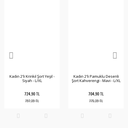
Kadın 2'li Krinkıl Şort Yeşil -
Kadın 2'li Pamuklu Desenli
Siyah - L/XL
Şort Kahverengi - Mavi - L/XL
724,90 TL
704,90 TL
797,39 TL
775,39 TL