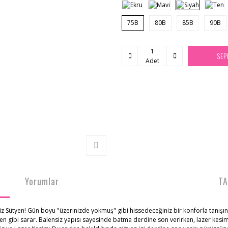
75B
80B
85B
90B
SEP
Adet
Yorumlar
TA
siz Sütyen! Gün boyu "üzerinizde yokmuş" gibi hissedeceğiniz bir konforla tanış
en gibi sarar. Balensiz yapısı sayesinde batma derdine son verirken, lazer kesim 