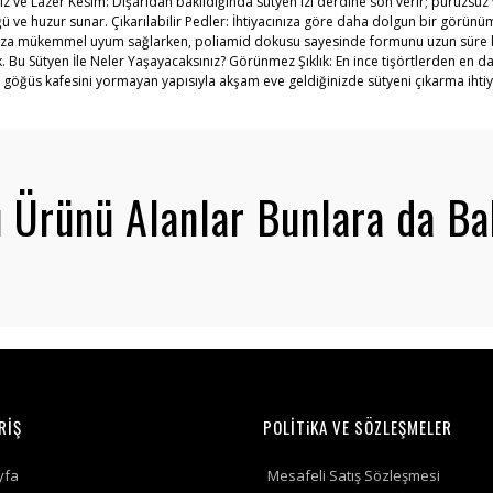
z ve Lazer Kesim: Dışarıdan bakıldığında sütyen izi derdine son verir; pürüzsüz v
e huzur sunar. Çıkarılabilir Pedler: İhtiyacınıza göre daha dolgun bir görünüm i
larınıza mükemmel uyum sağlarken, poliamid dokusu sayesinde formunu uzun süre 
. Bu Sütyen İle Neler Yaşayacaksınız? Görünmez Şıklık: En ince tişörtlerden en 
e göğüs kafesini yormayan yapısıyla akşam eve geldiğinizde sütyeni çıkarma ihtiy
 Ürünü Alanlar Bunlara da Ba
RİŞ
POLİTiKA VE SÖZLEŞMELER
yfa
Mesafeli Satış Sözleşmesi