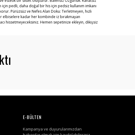
e estetik bir silüet oluşturur. Balensiz Özgürlük: Rahatsız
çin pedli, daha doğal bir his için pedsiz kullanım imkanı
korur. Pürüzsüz ve Nefes Alan Doku: Terletmeyen, hızlı
dar elbiselere kadar her kombinde iz bırakmayan
acı hissetmeyeceksiniz. Hemen sepetinize ekleyin, dikişsiz
ktı
E-BÜLTEN
Kampanya ve duyurularımızdan
haberdar olmak için kaydolabilirsiniz.