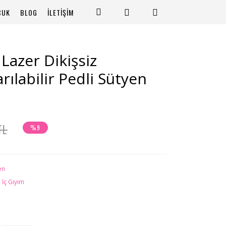
CUK
BLOG
İLETİŞİM
Lazer Dikişsiz
ılabilir Pedli Sütyen
TL
%9
en
 İç Giyim