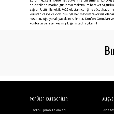
görünmez kalır. Neden Bu Sütyeni Tercih Etmelisiniz? Dikişsi
edici teller olmadan gün boyu maksimum hareket özgürlüğü v
sağlar. Üstün Esneklik: %25 elastan içeriği ile vücut hat
kuruyan ve ipeksi dokunuşuyla her mevsim favoriniz olacak
kusursuzluğu yakalayacaksınız. Sınırsız Konfor: Omuzları v
konforun ve lazer kesim şıklığının tadını çıkarın!
Bu
POPÜLER KATEGORİLER
ALIŞVE
Kadın Pijama Takımları
Anasa