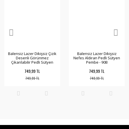
Balensiz Lazer Dikişsiz Çizik
Balensiz Lazer Dikişsiz
Desenli Görünmez
Nefes Aldıran Pedli Sütyen
Çıkarılabilir Pedli Sütyen
Pembe - 90B
Pembe - 90B
749,99 TL
749,99 TL
749,99 TL
749,99 TL