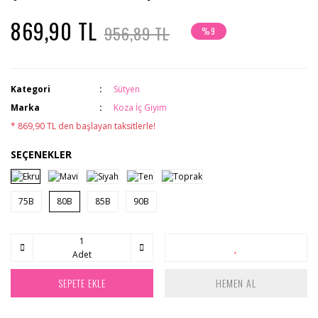
869,90 TL
956,89 TL
%9
Kategori
Sütyen
Marka
Koza İç Giyim
* 869,90 TL den başlayan taksitlerle!
SEÇENEKLER
75B
80B
85B
90B
Adet
SEPETE EKLE
HEMEN AL