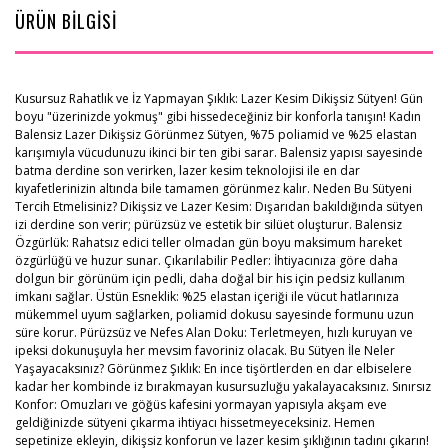
ÜRÜN BİLGİSİ
Kusursuz Rahatlık ve İz Yapmayan Şıklık: Lazer Kesim Dikişsiz Sütyen! Gün
boyu "üzerinizde yokmuş" gibi hissedeceğiniz bir konforla tanışın! Kadın
Balensiz Lazer Dikişsiz Görünmez Sütyen, %75 poliamid ve %25 elastan
karışımıyla vücudunuzu ikinci bir ten gibi sarar. Balensiz yapısı sayesinde
batma derdine son verirken, lazer kesim teknolojisi ile en dar
kıyafetlerinizin altında bile tamamen görünmez kalır. Neden Bu Sütyeni
Tercih Etmelisiniz? Dikişsiz ve Lazer Kesim: Dışarıdan bakıldığında sütyen
izi derdine son verir; pürüzsüz ve estetik bir silüet oluşturur. Balensiz
Özgürlük: Rahatsız edici teller olmadan gün boyu maksimum hareket
özgürlüğü ve huzur sunar. Çıkarılabilir Pedler: İhtiyacınıza göre daha
dolgun bir görünüm için pedli, daha doğal bir his için pedsiz kullanım
imkanı sağlar. Üstün Esneklik: %25 elastan içeriği ile vücut hatlarınıza
mükemmel uyum sağlarken, poliamid dokusu sayesinde formunu uzun
süre korur. Pürüzsüz ve Nefes Alan Doku: Terletmeyen, hızlı kuruyan ve
ipeksi dokunuşuyla her mevsim favoriniz olacak. Bu Sütyen İle Neler
Yaşayacaksınız? Görünmez Şıklık: En ince tişörtlerden en dar elbiselere
kadar her kombinde iz bırakmayan kusursuzluğu yakalayacaksınız. Sınırsız
Konfor: Omuzları ve göğüs kafesini yormayan yapısıyla akşam eve
geldiğinizde sütyeni çıkarma ihtiyacı hissetmeyeceksiniz. Hemen
sepetinize ekleyin, dikişsiz konforun ve lazer kesim şıklığının tadını çıkarın!