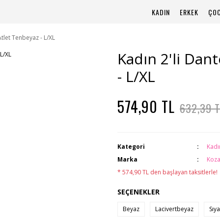
KADIN
ERKEK
ÇO
 Atlet Tenbeyaz - L/XL
Kadın 2'li Dant
- L/XL
574,90 TL
632,39 T
Kategori
Kadı
Marka
Koza
* 574,90 TL den başlayan taksitlerle!
SEÇENEKLER
Beyaz
Lacivertbeyaz
Sıy