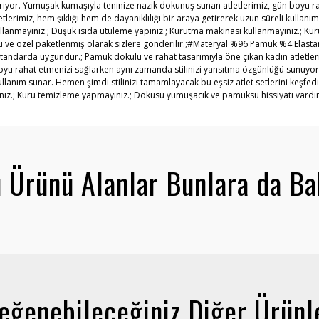
etiriyor. Yumuşak kumaşıyla teninize nazik dokunuş sunan atletlerimiz, gün boyu r
tlerimiz, hem şıklığı hem de dayanıklılığı bir araya getirerek uzun süreli kullan
 kullanmayınız.; Düşük ısıda ütüleme yapınız.; Kurutma makinası kullanmayınız.
tülü ve özel paketlenmiş olarak sizlere gönderilir.;#Materyal %96 Pamuk %4 Ela
standarda uygundur.; Pamuk dokulu ve rahat tasarımıyla öne çıkan kadın atletleri
oyu rahat etmenizi sağlarken aynı zamanda stilinizi yansıtma özgünlüğü sunuyor. 
kullanım sunar. Hemen şimdi stilinizi tamamlayacak bu eşsiz atlet setlerini keşfed
nız.; Kuru temizleme yapmayınız.; Dokusu yumuşacık ve pamuksu hissiyatı vardır.
 Ürünü Alanlar Bunlara da Ba
eğenebileceğiniz Diğer Ürünl