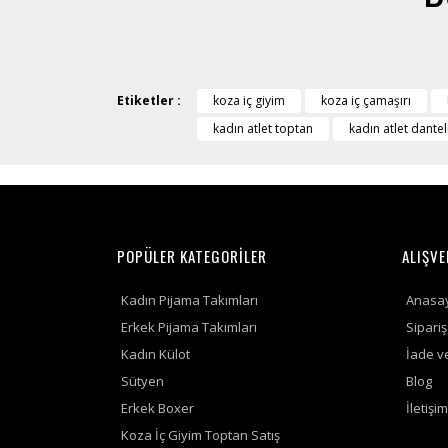
Etiketler :
koza iç giyim
koza iç çamaşırı
kadın atlet toptan
kadın atlet dantell
POPÜLER KATEGORİLER
ALIŞVE
Kadın Pijama Takımları
Anasa
Erkek Pijama Takımları
Sipari
Kadın Külot
İade v
Sütyen
Blog
Erkek Boxer
İletişim
Koza İç Giyim Toptan Satış