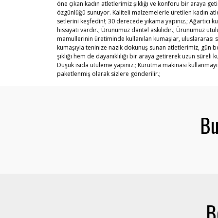
öne çıkan kadın atletlerimiz şıklığı ve konforu bir araya g
özgünlüğü sunuyor. Kaliteli malzemelerle üretilen kadın atle
setlerini keşfedin!; 30 derecede yıkama yapınız.; Ağartıcı
hissiyatı vardır.; Ürünümüz dantel askılıdır.; Ürünümüz ü
mamullerinin üretiminde kullanılan kumaşIar, uluslararası 
kumaşıyla teninize nazik dokunuş sunan atletlerimiz, gün b
şıklığı hem de dayanıklılığı bir araya getirerek uzun süreli 
Düşük ısıda ütüleme yapınız.; Kurutma makinası kullanmayı
paketlenmiş olarak sizlere gönderilir.;
Bu
B