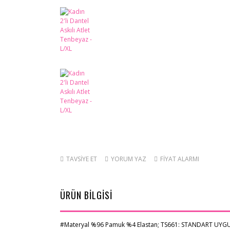
TAVSİYE ET
YORUM YAZ
FİYAT ALARMI
ÜRÜN BİLGİSİ
#Materyal %96 Pamuk %4 Elastan; TS661: STANDART UYGUNLU