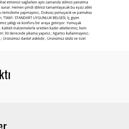
ahat etmenizi sağlarken aynı zamanda stilinizi yansıtma
ım sunar. Hemen şimdi stilinizi tamamlayacak bu eşsiz atlet
; Kuru temizleme yapmayınız.; Dokusu yumuşacık ve pamuksu
stan; TS661: STANDART UYGUNLUK BELGESİ, İç giyim
miz şıklığı ve konforu bir araya getiriyor. Yumuşak
Kaliteli malzemelerle üretilen kadın atletlerimiz, hem
in!; 30 derecede yıkama yapınız.; Ağartıcı kullanmayınız.;
; Ürünümüz dantel askılıdır.; Ürünümüz ütülü ve özel
ktı
er