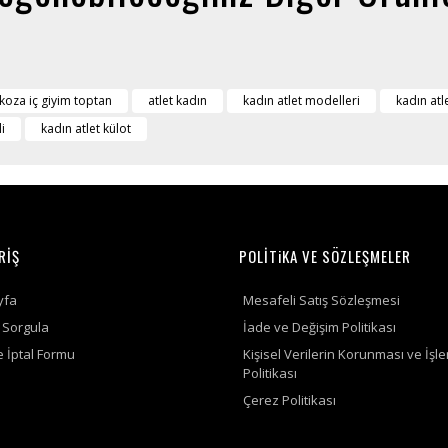
koza iç giyim toptan
atlet kadın
kadın atlet modelleri
kadın atl
i
kadın atlet külot
RİŞ
POLİTiKA VE SÖZLEŞMELER
yfa
Mesafeli Satış Sözleşmesi
ş Sorgula
İade ve Değişim Politikası
e İptal Formu
Kişisel Verilerin Korunması ve İşl
Politikası
Çerez Politikası