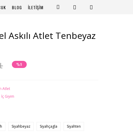
CUK
BLOG
İLETİŞİM
el Askılı Atlet Tenbeyaz
L
%9
n Atlet
 İç Giyim
ah
Siyahbeyaz
Siyahçagla
Siyahten