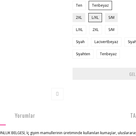
Ten
Tenbeyaz
2XL
L/XL
S/M
L/XL
2XL
S/M
Siyah
Lacivertbeyaz
Siya
Siyahten
Tenbeyaz
GEL
Yorumlar
TA
K BELGESİ, İç giyim mamullerinin üretiminde kullanılan kumaşIar, uluslararas