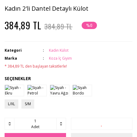
Kadın 2'li Dantel Detaylı Külot
384,89 TL
384,89 TL
%0
Kategori
Kadın Külot
Marka
Koza İç Giyim
* 384,89 TL den başlayan taksitlerle!
SEÇENEKLER
L/XL
S/M
Adet