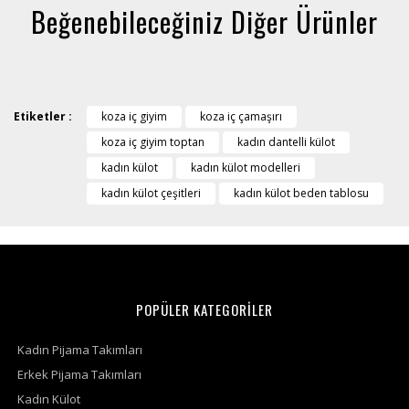
Beğenebileceğiniz Diğer Ürünler
Etiketler :
koza iç giyim
koza iç çamaşırı
koza iç giyim toptan
kadın dantelli külot
kadın külot
kadın külot modelleri
kadın külot çeşitleri
kadın külot beden tablosu
POPÜLER KATEGORİLER
Kadın Pijama Takımları
Erkek Pijama Takımları
Kadın Külot