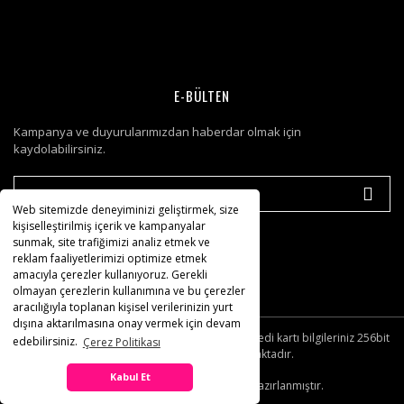
E-BÜLTEN
Kampanya ve duyurularımızdan haberdar olmak için
kaydolabilirsiniz.
Web sitemizde deneyiminizi geliştirmek, size
kişiselleştirilmiş içerik ve kampanyalar
sunmak, site trafiğimizi analiz etmek ve
reklam faaliyetlerimizi optimize etmek
amacıyla çerezler kullanıyoruz. Gerekli
olmayan çerezlerin kullanımına ve bu çerezler
aracılığıyla toplanan kişisel verilerinizin yurt
dışına aktarılmasına onay vermek için devam
© Tüm hakları saklıdır. Kredi kartı bilgileriniz 256bit
edebilirsiniz.
Çerez Politikası
SSL sertifikası ile korunmaktadır.
Kabul Et
IdeaSoft ®
|
E-ticaret
Paketleri ile hazırlanmıştır.