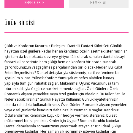
SEPETE EKLE
HEMEN AL
ÜRÜN BİLGİSİ
Şıklık ve Konforun Kusursuz Birleşimi: Dantelli Fantazi Külot Seti Günlük
hayattan özel günlere kadar her an kendinizi özel hissetmek ister misiniz?
İşte tam da bu noktada devreye giriyor! 2'li olarak sunulan dantel detaylı
fantazi külot setimiz, hem şıklığı hem de konforu bir arada sunarak
gardrobunuzun vazgeçilmez parçalarından biri olacak.Neden Bu Külot
Setini Seçmelisiniz? Dantel detaylarıyla süslenmiş, zarif ve feminen bir
görünüm sunar. Yüksek Konfor: Yumuşak ve nefes alabilen kumaş
yapısıyla tüm gün rahatlık sağlar. Mükemmel Uyum: Vücudunuza tam
oturan kalıbıyla özgürce hareket etmenizi sağlar. Özel Günlere Özel:
Romantik akşam yemekleri veya özel günler için idealdir. Bu Külot Seti İle
Neler Yapabilirsiniz? Günlük Hayatta Kullanım: Günlük kıyafetlerinizin
altında rahatlıkla kullanabilirsiniz. Özel Günler: Romantik akşam yemekleri
veya özel günlerde kendinizi daha özel hissetmenizi sağlar. Kendinizi
Ödüllendirme: Kendinize küçük bir hediye vermek isterseniz, bu set
mükemmel bir seçenektir. Kimler İçin Uygun? Romantik ruhlu kadınlar:
Dantel detaylarıyla romantizmini yansıtmak isteyenler için ideal. Şıklığı
önemseyen kadınlar: Her zaman şık görünmek isteyen kadınlar için