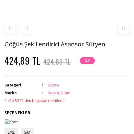
Göğüs Şekillendirici Asansör Sütyen
424,89 TL
424,89 TL
%0
Kategori
Sütyen
Marka
Koza İç Giyim
* 424,89 TL den başlayan taksitlerle!
SEÇENEKLER
L/XL
S/M