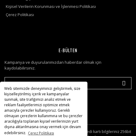
Kişisel Verilerin Korunması ve İşlenmesi Politikası
Çerez Politikası
E-BÜLTEN
Kampanya ve duyurularımızdan haberdar olmak için
kaydolabilirsiniz.
Web sitemizde deneyiminizi geliştirmek, size
kişiselleştirilmiş içerik ve kampanyalar
sunmak, site trafiğimizi analiz etmek ve
reklam faaliyetlerimizi optimize etmek
amacıyla çerezler kullanıyoruz. Gerekli
olmayan çerezlerin kullanımına ve bu çerezler
aracılığıyla toplanan kişisel verilerinizin yurt
dışına aktarılmasına onay vermek için devam
© Tüm hakları saklıdır. Kredi kartı bilgileriniz 256bit
edebilirsiniz.
Çerez Politikası