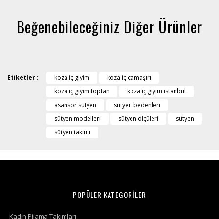
Beğenebileceğiniz Diğer Ürünler
Etiketler :
koza iç giyim
koza iç çamaşırı
koza iç giyim toptan
koza iç giyim istanbul
asansör sütyen
sütyen bedenleri
sütyen modelleri
sütyen ölçüleri
sütyen
sütyen takımı
POPÜLER KATEGORİLER
Kadın Pijama Takımları