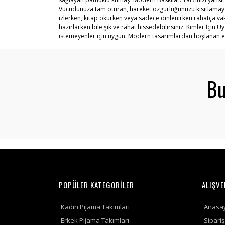
Vücudunuza tam oturan, hareket özgürlüğünüzü kısıtlamayan r
izlerken, kitap okurken veya sadece dinlenirken rahatça vakit
hazırlarken bile şık ve rahat hissedebilirsiniz. Kimler İçin
istemeyenler için uygun. Modern tasarımlardan hoşlanan erke
Bu
POPÜLER KATEGORİLER
ALIŞVE
Kadın Pijama Takımları
Anasa
Erkek Pijama Takımları
Sipari