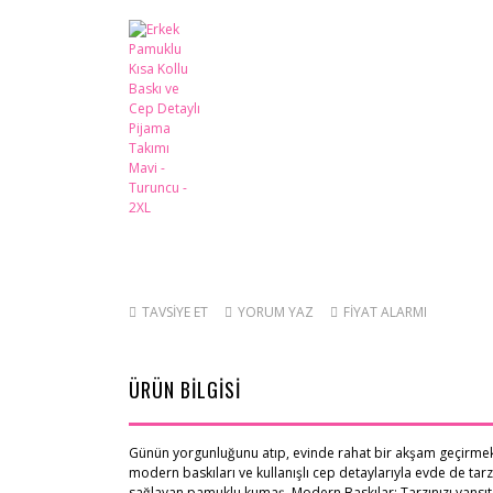
TAVSİYE ET
YORUM YAZ
FİYAT ALARMI
ÜRÜN BİLGİSİ
Günün yorgunluğunu atıp, evinde rahat bir akşam geçirmek 
modern baskıları ve kullanışlı cep detaylarıyla evde de tar
sağlayan pamuklu kumaş. Modern Baskılar: Tarzınızı yansıtan