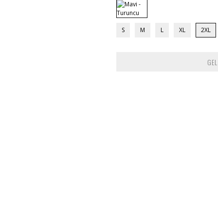
S
M
L
XL
2XL
GEL