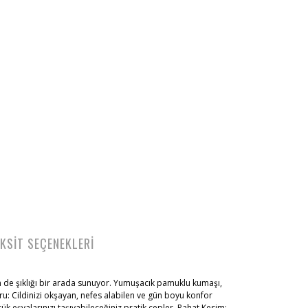
KSİT SEÇENEKLERİ
 de şıklığı bir arada sunuyor. Yumuşacık pamuklu kumaşı,
ru: Cildinizi okşayan, nefes alabilen ve gün boyu konfor
k eşyalarınızı taşıyabileceğiniz pratik cepler. Rahat Kesim: