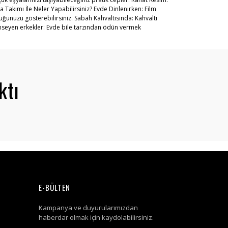
Takımı İle Neler Yapabilirsiniz? Evde Dinlenirken: Film
lduğunuzu gösterebilirsiniz. Sabah Kahvaltısında: Kahvaltı
önemseyen erkekler: Evde bile tarzından ödün vermek
ktı
E-BÜLTEN
Kampanya ve duyurularımızdan
haberdar olmak için kaydolabilirsiniz.