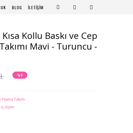
CUK
BLOG
İLETİŞİM
Kısa Kollu Baskı ve Cep
 Takımı Mavi - Turuncu -
TL
%9
k Pijama Takımı
 İç Giyim