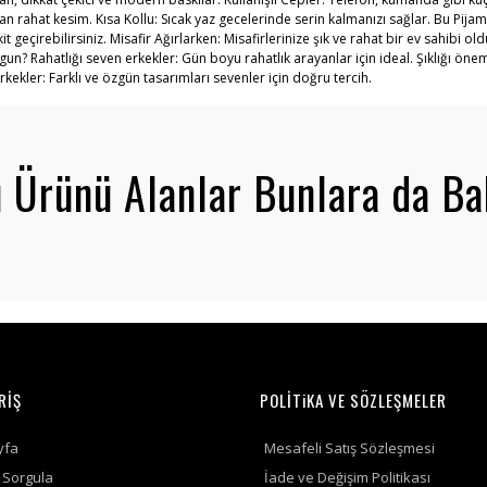
ahat kesim. Kısa Kollu: Sıcak yaz gecelerinde serin kalmanızı sağlar. Bu Pijama 
 geçirebilirsiniz. Misafir Ağırlarken: Misafirlerinize şık ve rahat bir ev sahibi o
 Uygun? Rahatlığı seven erkekler: Gün boyu rahatlık arayanlar için ideal. Şıklığı 
kler: Farklı ve özgün tasarımları sevenler için doğru tercih.
 Ürünü Alanlar Bunlara da Ba
RİŞ
POLİTiKA VE SÖZLEŞMELER
yfa
Mesafeli Satış Sözleşmesi
ş Sorgula
İade ve Değişim Politikası