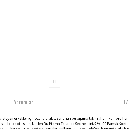
Yorumlar
TA
isteyen erkekler için özel olarak tasarlanan bu pijama takımı, hem konforu hem
z sahibi olabilirsiniz. Neden Bu Pijama Takımını Seçmelisiniz? %100 Pamuk Konfo
, dikkat çekici ve modern baskılar. Kullanışlı Cepler: Telefon, kumanda gibi küçü