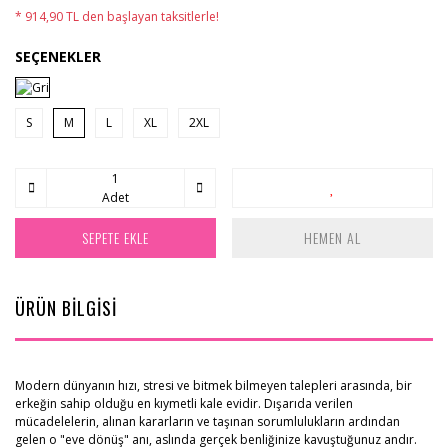
* 914,90 TL den başlayan taksitlerle!
SEÇENEKLER
S
M
L
XL
2XL
Adet
SEPETE EKLE
HEMEN AL
ÜRÜN BİLGİSİ
Modern dünyanın hızı, stresi ve bitmek bilmeyen talepleri arasında, bir
erkeğin sahip olduğu en kıymetli kale evidir. Dışarıda verilen
mücadelelerin, alınan kararların ve taşınan sorumlulukların ardından
gelen o "eve dönüş" anı, aslında gerçek benliğinize kavuştuğunuz andır.