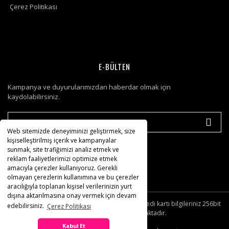
Çerez Politikası
E-BÜLTEN
Kampanya ve duyurularımızdan haberdar olmak için
kaydolabilirsiniz.
Web sitemizde deneyiminizi geliştirmek, size
kişiselleştirilmiş içerik ve kampanyalar
sunmak, site trafiğimizi analiz etmek ve
reklam faaliyetlerimizi optimize etmek
amacıyla çerezler kullanıyoruz. Gerekli
olmayan çerezlerin kullanımına ve bu çerezler
aracılığıyla toplanan kişisel verilerinizin yurt
dışına aktarılmasına onay vermek için devam
© Tüm hakları saklıdır. Kredi kartı bilgileriniz 256bit
edebilirsiniz.
Çerez Politikası
SSL sertifikası ile korunmaktadır.
Kabul Et