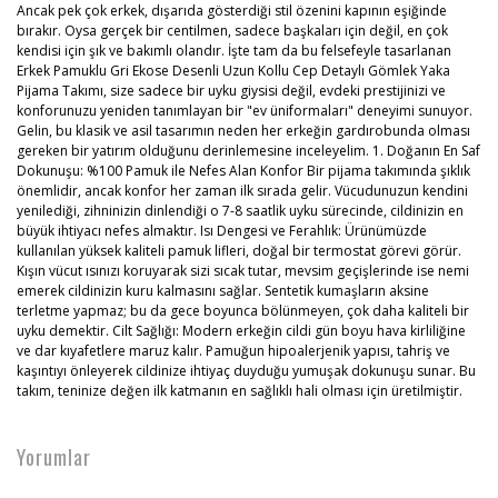
Ancak pek çok erkek, dışarıda gösterdiği stil özenini kapının eşiğinde
bırakır. Oysa gerçek bir centilmen, sadece başkaları için değil, en çok
kendisi için şık ve bakımlı olandır. İşte tam da bu felsefeyle tasarlanan
Erkek Pamuklu Gri Ekose Desenli Uzun Kollu Cep Detaylı Gömlek Yaka
Pijama Takımı, size sadece bir uyku giysisi değil, evdeki prestijinizi ve
konforunuzu yeniden tanımlayan bir "ev üniformaları" deneyimi sunuyor.
Gelin, bu klasik ve asil tasarımın neden her erkeğin gardırobunda olması
gereken bir yatırım olduğunu derinlemesine inceleyelim. 1. Doğanın En Saf
Dokunuşu: %100 Pamuk ile Nefes Alan Konfor Bir pijama takımında şıklık
önemlidir, ancak konfor her zaman ilk sırada gelir. Vücudunuzun kendini
yenilediği, zihninizin dinlendiği o 7-8 saatlik uyku sürecinde, cildinizin en
büyük ihtiyacı nefes almaktır. Isı Dengesi ve Ferahlık: Ürünümüzde
kullanılan yüksek kaliteli pamuk lifleri, doğal bir termostat görevi görür.
Kışın vücut ısınızı koruyarak sizi sıcak tutar, mevsim geçişlerinde ise nemi
emerek cildinizin kuru kalmasını sağlar. Sentetik kumaşların aksine
terletme yapmaz; bu da gece boyunca bölünmeyen, çok daha kaliteli bir
uyku demektir. Cilt Sağlığı: Modern erkeğin cildi gün boyu hava kirliliğine
ve dar kıyafetlere maruz kalır. Pamuğun hipoalerjenik yapısı, tahriş ve
kaşıntıyı önleyerek cildinize ihtiyaç duyduğu yumuşak dokunuşu sunar. Bu
takım, teninize değen ilk katmanın en sağlıklı hali olması için üretilmiştir.
Yorumlar