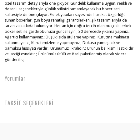
özel tasarım detaylarıyla öne çıkıyor. Gündelik kullanıma uygun, renkli ve
desenli seçenekleriyle günlük stilinizi tamamlayacak bu boxer seti,
kalitesiyle de öne çıkıyor. Esnek yapıları sayesinde hareket özgürlüğü
sunan boxerlar, gün boyu rahatlığı garantilerken, şık tasarımlarıyla da
tarzınıza katkıda bulunuyor. Her an için doğru tercih olan bu çoklu erkek
boxer seti ile gardırobunuzu güncelleyin!; 30 derecede yıkama yapınız.;
Ağartıcı kullanmayınız.; Düşük ısıda ütüleme yapınız.; Kurutma makinası
kullanmayınız.; Kuru temizleme yapmayınız.; Dokusu yumuşacık ve
pamuksu hissiyatı vardır.; Ürünümüz likralıdır.; Ürünün bel kısmı lastiklidir
ve lastiği esnektir.; Ürünümüz ütülü ve özel paketlenmiş olarak sizlere
gönderilir.;
Yorumlar
TAKSİT SEÇENEKLERİ