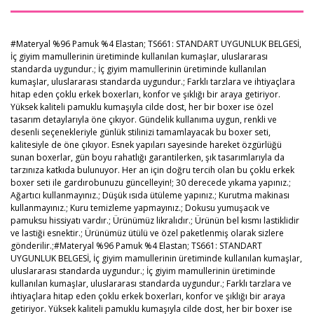
#Materyal %96 Pamuk %4 Elastan; TS661: STANDART UYGUNLUK BELGESİ,
İç giyim mamullerinin üretiminde kullanılan kumaşIar, uluslararası
standarda uygundur.; İç giyim mamullerinin üretiminde kullanılan
kumaşIar, uluslararası standarda uygundur.; Farklı tarzlara ve ihtiyaçlara
hitap eden çoklu erkek boxerları, konfor ve şıklığı bir araya getiriyor.
Yüksek kaliteli pamuklu kumaşıyla cilde dost, her bir boxer ise özel
tasarım detaylarıyla öne çıkıyor. Gündelik kullanıma uygun, renkli ve
desenli seçenekleriyle günlük stilinizi tamamlayacak bu boxer seti,
kalitesiyle de öne çıkıyor. Esnek yapıları sayesinde hareket özgürlüğü
sunan boxerlar, gün boyu rahatlığı garantilerken, şık tasarımlarıyla da
tarzınıza katkıda bulunuyor. Her an için doğru tercih olan bu çoklu erkek
boxer seti ile gardırobunuzu güncelleyin!; 30 derecede yıkama yapınız.;
Ağartıcı kullanmayınız.; Düşük ısıda ütüleme yapınız.; Kurutma makinası
kullanmayınız.; Kuru temizleme yapmayınız.; Dokusu yumuşacık ve
pamuksu hissiyatı vardır.; Ürünümüz likralıdır.; Ürünün bel kısmı lastiklidir
ve lastiği esnektir.; Ürünümüz ütülü ve özel paketlenmiş olarak sizlere
gönderilir.;#Materyal %96 Pamuk %4 Elastan; TS661: STANDART
UYGUNLUK BELGESİ, İç giyim mamullerinin üretiminde kullanılan kumaşIar,
uluslararası standarda uygundur.; İç giyim mamullerinin üretiminde
kullanılan kumaşIar, uluslararası standarda uygundur.; Farklı tarzlara ve
ihtiyaçlara hitap eden çoklu erkek boxerları, konfor ve şıklığı bir araya
getiriyor. Yüksek kaliteli pamuklu kumaşıyla cilde dost, her bir boxer ise