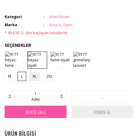
Kategori
Erkek Boxer
Marka
Koza İç Giyim
* 454,90 TL den başlayan taksitlerle!
SEÇENEKLER
M
L
XL
2XL
Adet
SEPETE EKLE
HEMEN AL
ÜRÜN BİLGİSİ