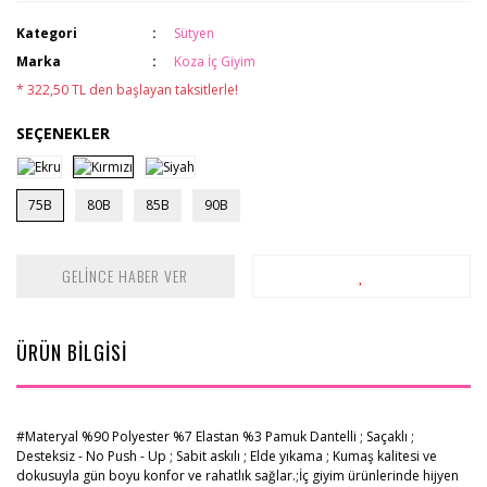
Kategori
Sütyen
Marka
Koza İç Giyim
* 322,50 TL den başlayan taksitlerle!
SEÇENEKLER
75B
80B
85B
90B
GELİNCE HABER VER
ÜRÜN BİLGİSİ
#Materyal %90 Polyester %7 Elastan %3 Pamuk Dantelli ; Saçaklı ;
Desteksiz - No Push - Up ; Sabit askılı ; Elde yıkama ; Kumaş kalitesi ve
dokusuyla gün boyu konfor ve rahatlık sağlar.;İç giyim ürünlerinde hijyen