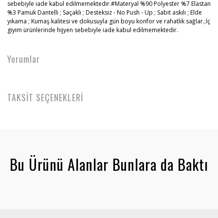
sebebiyle iade kabul edilmemektedir.#Materyal %90 Polyester %7 Elastan
%3 Pamuk Dantelli ; Saçaklı ; Desteksiz - No Push - Up ; Sabit askılı ; Elde
yıkama ; Kumaş kalitesi ve dokusuyla gün boyu konfor ve rahatlık sağlar.;İç
giyim ürünlerinde hijyen sebebiyle iade kabul edilmemektedir.
Yorumlar
TAKSİT SEÇENEKLERİ
Bu Ürünü Alanlar Bunlara da Baktı