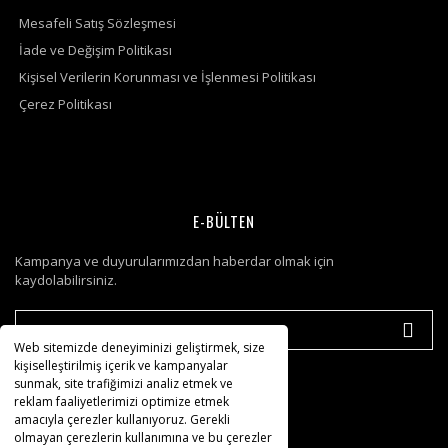
Mesafeli Satış Sözleşmesi
İade ve Değişim Politikası
Kişisel Verilerin Korunması ve İşlenmesi Politikası
Çerez Politikası
E-BÜLTEN
Kampanya ve duyurularımızdan haberdar olmak için
kaydolabilirsiniz.
Web sitemizde deneyiminizi geliştirmek, size
kişiselleştirilmiş içerik ve kampanyalar
sunmak, site trafiğimizi analiz etmek ve
reklam faaliyetlerimizi optimize etmek
amacıyla çerezler kullanıyoruz. Gerekli
olmayan çerezlerin kullanımına ve bu çerezler