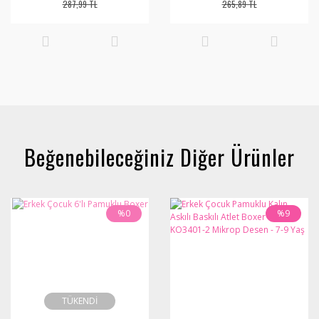
287,99 TL
265,89 TL
Beğenebileceğiniz Diğer Ürünler
%0
%9
TÜKENDİ