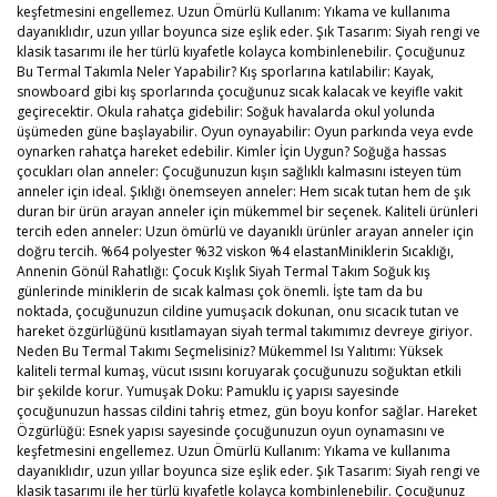
keşfetmesini engellemez. Uzun Ömürlü Kullanım: Yıkama ve kullanıma
dayanıklıdır, uzun yıllar boyunca size eşlik eder. Şık Tasarım: Siyah rengi ve
klasik tasarımı ile her türlü kıyafetle kolayca kombinlenebilir. Çocuğunuz
Bu Termal Takımla Neler Yapabilir? Kış sporlarına katılabilir: Kayak,
snowboard gibi kış sporlarında çocuğunuz sıcak kalacak ve keyifle vakit
geçirecektir. Okula rahatça gidebilir: Soğuk havalarda okul yolunda
üşümeden güne başlayabilir. Oyun oynayabilir: Oyun parkında veya evde
oynarken rahatça hareket edebilir. Kimler İçin Uygun? Soğuğa hassas
çocukları olan anneler: Çocuğunuzun kışın sağlıklı kalmasını isteyen tüm
anneler için ideal. Şıklığı önemseyen anneler: Hem sıcak tutan hem de şık
duran bir ürün arayan anneler için mükemmel bir seçenek. Kaliteli ürünleri
tercih eden anneler: Uzun ömürlü ve dayanıklı ürünler arayan anneler için
doğru tercih. %64 polyester %32 viskon %4 elastanMiniklerin Sıcaklığı,
Annenin Gönül Rahatlığı: Çocuk Kışlık Siyah Termal Takım Soğuk kış
günlerinde miniklerin de sıcak kalması çok önemli. İşte tam da bu
noktada, çocuğunuzun cildine yumuşacık dokunan, onu sıcacık tutan ve
hareket özgürlüğünü kısıtlamayan siyah termal takımımız devreye giriyor.
Neden Bu Termal Takımı Seçmelisiniz? Mükemmel Isı Yalıtımı: Yüksek
kaliteli termal kumaş, vücut ısısını koruyarak çocuğunuzu soğuktan etkili
bir şekilde korur. Yumuşak Doku: Pamuklu iç yapısı sayesinde
çocuğunuzun hassas cildini tahriş etmez, gün boyu konfor sağlar. Hareket
Özgürlüğü: Esnek yapısı sayesinde çocuğunuzun oyun oynamasını ve
keşfetmesini engellemez. Uzun Ömürlü Kullanım: Yıkama ve kullanıma
dayanıklıdır, uzun yıllar boyunca size eşlik eder. Şık Tasarım: Siyah rengi ve
klasik tasarımı ile her türlü kıyafetle kolayca kombinlenebilir. Çocuğunuz