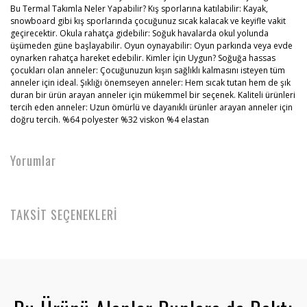
Bu Termal Takımla Neler Yapabilir? Kış sporlarına katılabilir: Kayak,
snowboard gibi kış sporlarında çocuğunuz sıcak kalacak ve keyifle vakit
geçirecektir. Okula rahatça gidebilir: Soğuk havalarda okul yolunda
üşümeden güne başlayabilir. Oyun oynayabilir: Oyun parkında veya evde
oynarken rahatça hareket edebilir. Kimler İçin Uygun? Soğuğa hassas
çocukları olan anneler: Çocuğunuzun kışın sağlıklı kalmasını isteyen tüm
anneler için ideal. Şıklığı önemseyen anneler: Hem sıcak tutan hem de şık
duran bir ürün arayan anneler için mükemmel bir seçenek. Kaliteli ürünleri
tercih eden anneler: Uzun ömürlü ve dayanıklı ürünler arayan anneler için
doğru tercih. %64 polyester %32 viskon %4 elastan
Yorumlar
TAKSİT SEÇENEKLERİ