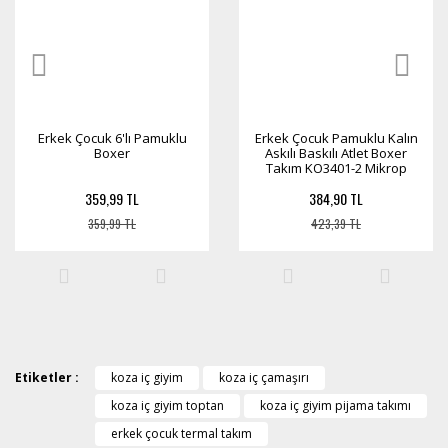
Erkek Çocuk 6'lı Pamuklu
Erkek Çocuk Pamuklu Kalın
Boxer
Askılı Baskılı Atlet Boxer
Takım KO3401-2 Mikrop
Desen - 7-9 Yaş
359,99 TL
384,90 TL
359,99 TL
423,39 TL
Etiketler :
koza iç giyim
koza iç çamaşırı
koza iç giyim toptan
koza iç giyim pijama takımı
erkek çocuk termal takım