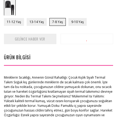
11-12 Yaş
13-14 Yaş
7-8 Yaş
9-10 Yaş
GELİNCE HABER VER
ÜRÜN BİLGİSİ
Miniklerin Sıcaklığı, Annenin Gönül Rahatlığı: Çocuk Kışlık Siyah Termal
Takım Soğuk kış günlerinde miniklerin de sıcak kalması çok önemli. İşte
tam da bu noktada, çocuğunuzun cildine yumuşacık dokunan, onu sıcacık
tutan ve hareket özgürlüğünü kısıtlamayan siyah termal takımımız devreye
giriyor. Neden Bu Termal Takımı Seçmelisiniz? Mükemmel Isı Yalıtımı:
Yüksek kaliteli termal kumaş, vücut ısısını koruyarak çocuğunuzu soğuktan
etkili bir şekilde korur. Yumuşak Doku: Pamuklu iç yapısı sayesinde
çocuğunuzun hassas cildini tahriş etmez, gün boyu konfor sağlar. Hareket
Özgürlüğü: Esnek yapısı sayesinde çocuğunuzun oyun oynamasını ve