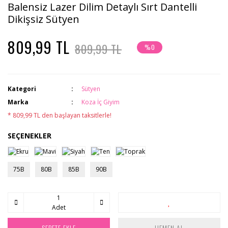
Balensiz Lazer Dilim Detaylı Sırt Dantelli
Dikişsiz Sütyen
809,99 TL
809,99 TL
%0
Kategori
Sütyen
Marka
Koza İç Giyim
* 809,99 TL den başlayan taksitlerle!
SEÇENEKLER
75B
80B
85B
90B
Adet
SEPETE EKLE
HEMEN AL