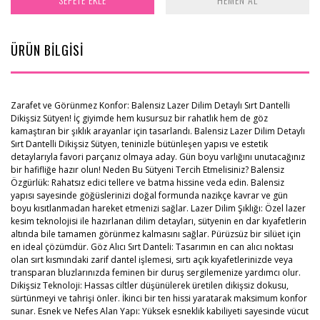
ÜRÜN BİLGİSİ
Zarafet ve Görünmez Konfor: Balensiz Lazer Dilim Detaylı Sırt Dantelli
Dikişsiz Sütyen! İç giyimde hem kusursuz bir rahatlık hem de göz
kamaştıran bir şıklık arayanlar için tasarlandı. Balensiz Lazer Dilim Detaylı
Sırt Dantelli Dikişsiz Sütyen, teninizle bütünleşen yapısı ve estetik
detaylarıyla favori parçanız olmaya aday. Gün boyu varlığını unutacağınız
bir hafifliğe hazır olun! Neden Bu Sütyeni Tercih Etmelisiniz? Balensiz
Özgürlük: Rahatsız edici tellere ve batma hissine veda edin. Balensiz
yapısı sayesinde göğüslerinizi doğal formunda nazikçe kavrar ve gün
boyu kısıtlanmadan hareket etmenizi sağlar. Lazer Dilim Şıklığı: Özel lazer
kesim teknolojisi ile hazırlanan dilim detayları, sütyenin en dar kıyafetlerin
altında bile tamamen görünmez kalmasını sağlar. Pürüzsüz bir silüet için
en ideal çözümdür. Göz Alıcı Sırt Danteli: Tasarımın en can alıcı noktası
olan sırt kısmındaki zarif dantel işlemesi, sırtı açık kıyafetlerinizde veya
transparan bluzlarınızda feminen bir duruş sergilemenize yardımcı olur.
Dikişsiz Teknoloji: Hassas ciltler düşünülerek üretilen dikişsiz dokusu,
sürtünmeyi ve tahrişi önler. İkinci bir ten hissi yaratarak maksimum konfor
sunar. Esnek ve Nefes Alan Yapı: Yüksek esneklik kabiliyeti sayesinde vücut