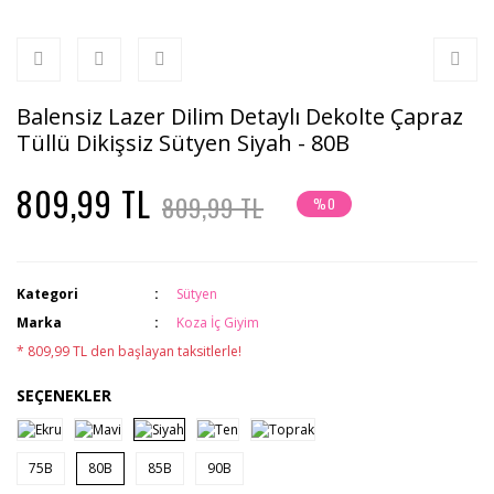
Balensiz Lazer Dilim Detaylı Dekolte Çapraz
Tüllü Dikişsiz Sütyen Siyah - 80B
809,99 TL
809,99 TL
%0
Kategori
Sütyen
Marka
Koza İç Giyim
* 809,99 TL den başlayan taksitlerle!
SEÇENEKLER
75B
80B
85B
90B