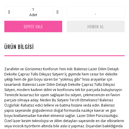
Adet
SEPETE EKLE
HEMEN AL
ÜRÜN BİLGİSİ
Zarafetin ve Görünmez Konforun Yeni Adı: Balensiz Lazer Dilim Detaylı
Dekolte Çapraz Tüllü Dikişsiz Sütyen! İç giyimde hem cesur bir dekolte
şıklığı hem de gün boyu süren bir "yokmuş gibi" hissi arayanlar için
tasarlandı. Balensiz Lazer Dilim Detaylı Dekolte Çapraz Tüllü Dikişsiz
Sütyen, modern kadının stilini ve konforunu tek bir parçada buluşturuyor.
Teninizle kusursuz bir uyum sağlayan bu sütyen, çekmecenizin en favori
parçası olmaya aday. Neden Bu Sütyeni Tercih Etmelisiniz? Balensiz
Özgürlük: Rahatsız edici tellere ve batma hissine veda edin. Balensiz
yapısı sayesinde göğüslerinizi doğal formunda nazikçe kavrar ve gün
boyu kısıtlanmadan hareket etmenizi sağlar. Lazer Dilim Pürüzsüzlüğü:
Özel lazer kesim teknolojisi ve dilim detayları sayesinde en dar elbiselerin
veya incecik tişörtlerin altında bile asla iz yapmaz. Dışarıdan bakıldığında