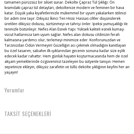
tamamen pürüzsüz bir silüet sunar. Dekolte Çapraz Tül Şıklığı: Ön
kısımdaki çapraz tül detayları, dekoltenize modern ve feminen bir hava
katar. Düşük yaka kıyafetlerinizle mükemmel bir uyum yakalarken stilinizi
bir adım öne taşır. Dikişsiz İkinci Ten Hissi: Hassas ciltler düşünülerek
üretilen dikişsiz dokusu, sürtünmeyi ve tahrişi önler. İpeksi yumuşaklığı ile
teninizle bütünleşir. Nefes Alan Esnek Yapı: Yüksek kaliteli esnek kumaşı
vücut hatlarınıza tam uyum sağlar. Nefes alan dokusu cildinizin ferah
kalmasına yardımcı olur, terlemeyi minimize eder. Konforunuzdan ve
Tarzınızdan Ödün Vermeyin! Güzelliğin acı çekmek olmadığını kanıtlayan
bu özel tasarım, sabahın ilk ışıklarından gecenin sonuna kadar size eşlik
edecek kadar rahattır. Hem günlük hayatın koşturmacasında hem de özel
akşam yemeklerinde özgüveninizi tazeleyen bu sütyenle tanışın. Hemen
sepetinize ekleyin, dikişsiz zarafetin ve tüllü dekolte şıklığının keyfini her an
yaşayın!
Yorumlar
TAKSİT SEÇENEKLERİ