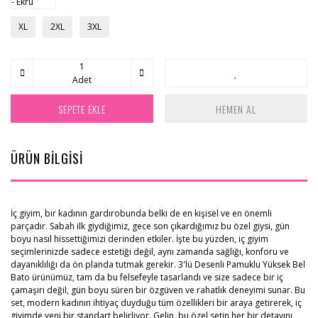
XL
2XL
3XL
Adet
SEPETE EKLE
HEMEN AL
ÜRÜN BİLGİSİ
İç giyim, bir kadının gardırobunda belki de en kişisel ve en önemli
parçadır. Sabah ilk giydiğimiz, gece son çıkardığımız bu özel giysi, gün
boyu nasıl hissettiğimizi derinden etkiler. İşte bu yüzden, iç giyim
seçimlerinizde sadece estetiği değil, aynı zamanda sağlığı, konforu ve
dayanıklılığı da ön planda tutmak gerekir. 3'lü Desenli Pamuklu Yüksek Bel
Bato ürünümüz, tam da bu felsefeyle tasarlandı ve size sadece bir iç
çamaşırı değil, gün boyu süren bir özgüven ve rahatlık deneyimi sunar. Bu
set, modern kadının ihtiyaç duyduğu tüm özellikleri bir araya getirerek, iç
giyimde yeni bir standart belirliyor. Gelin, bu özel setin her bir detayını