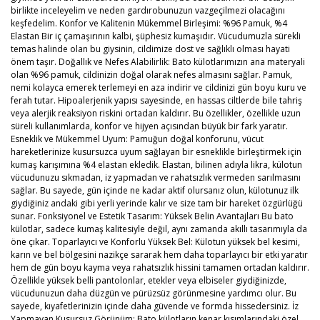
birlikte inceleyelim ve neden gardırobunuzun vazgeçilmezi olacağını
keşfedelim. Konfor ve Kalitenin Mükemmel Birleşimi: %96 Pamuk, %4
Elastan Bir iç çamaşırının kalbi, şüphesiz kumaşıdır. Vücudumuzla sürekli
temas halinde olan bu giysinin, cildimize dost ve sağlıklı olması hayati
önem taşır. Doğallık ve Nefes Alabilirlik: Bato külotlarımızın ana materyali
olan %96 pamuk, cildinizin doğal olarak nefes almasını sağlar. Pamuk,
nemi kolayca emerek terlemeyi en aza indirir ve cildinizi gün boyu kuru ve
ferah tutar. Hipoalerjenik yapısı sayesinde, en hassas ciltlerde bile tahriş
veya alerjik reaksiyon riskini ortadan kaldırır. Bu özellikler, özellikle uzun
süreli kullanımlarda, konfor ve hijyen açısından büyük bir fark yaratır.
Esneklik ve Mükemmel Uyum: Pamuğun doğal konforunu, vücut
hareketlerinize kusursuzca uyum sağlayan bir esneklikle birleştirmek için
kumaş karışımına %4 elastan ekledik. Elastan, bilinen adıyla likra, külotun
vücudunuzu sıkmadan, iz yapmadan ve rahatsızlık vermeden sarılmasını
sağlar. Bu sayede, gün içinde ne kadar aktif olursanız olun, külotunuz ilk
giydiğiniz andaki gibi yerli yerinde kalır ve size tam bir hareket özgürlüğü
sunar. Fonksiyonel ve Estetik Tasarım: Yüksek Belin Avantajları Bu bato
külotlar, sadece kumaş kalitesiyle değil, aynı zamanda akıllı tasarımıyla da
öne çıkar. Toparlayıcı ve Konforlu Yüksek Bel: Külotun yüksek bel kesimi,
karın ve bel bölgesini nazikçe sararak hem daha toparlayıcı bir etki yaratır
hem de gün boyu kayma veya rahatsızlık hissini tamamen ortadan kaldırır.
Özellikle yüksek belli pantolonlar, etekler veya elbiseler giydiğinizde,
vücudunuzun daha düzgün ve pürüzsüz görünmesine yardımcı olur. Bu
sayede, kıyafetlerinizin içinde daha güvende ve formda hissedersiniz. İz
Yapmayan Kusursuz Görünüm: Bato külotların kenar kısımlarındaki özel