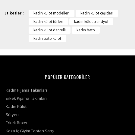
Etiketler :
kadın külot modelleri
kadın külot çeşitleri
kadın külot türleri
kadın külot trendyol
kadın külot dantelli
kadın bato
kadın bato külot
POPÜLER KATEGORİLER
Kadın Pijama Takımları
Erkek Pijama Takımları
Kadın Külot
Sütyen
Erkek Boxer
Koza İç Giyim Toptan Satış