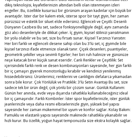
dikiş teknolojisi, kıyafetlerinizin altından belli olan istenmeyen izleri
engeller. Bu, özellikle kusursuz bir görünüm arayan kadınlar için büyük bir
avantajdır. İster dar bir kalem etek, isterse spor bir tayt giyin, her zaman
pürüzsüz ve estetik bir siluet elde edersiniz. Eğlenceli ve Çeşitli: Desenli
Dünyanın Cazibesi Bu set, sadece fonksiyonelliğiyle değil, aynı zamanda
göz alıcı desenleriyle de dikkat çeker. İç giyim, kişisel stilinizi yansıtmanın
bir yolu olabilir ve bu set, size bu fırsatı sunar. Kişisel Tarzınızı Yansıtın:
Her biri farklı ve eğlenceli desene sahip olan bu 3'lü set, iç giyimde bile
kişisel tarzınızı ifade etmenize olanak tanır. Çiçek desenleri, puantiyeler,
geometrik şekiller veya sevimli figürler; her biri ruh halinize ve gününüze
neşe katacak birer küçük sanat eseridir. Canlı Renkler ve Çeşitlilik: Set
içerisindeki farklı renk ve desen kombinasyonları sayesinde, her gün farklı
bir iç çamaşırı giyerek monotonluğu kırabilir ve kendinizi yenilenmiş
hissedebilirsiniz. Ürünlerimiz, renklerini ve canlılığını defalarca yıkamadan
sonra bile korur. Çok Yönlülük ve Pratiklik: 3'lü Setin Avantajı Bu set, size
sadece tek bir ürün değil, çok yönlü bir çözüm sunar. Günlük Kullanım:
Günün her anında, evde veya dışarıda rahatlıkla kullanabileceğiniz ideal
bir iç çamaşırıdır. Farklı Kombinler: İster spor kıyafetlerinizle, ister günlük
jeanlerinizle veya daha resmi elbiselerinizle giyin, yüksek bel yapısı
sayesinde her zaman mükemmel bir uyum ve konfor sağlar. Kolay Bakım:
Pamuklu ve elastanlı yapısı sayesinde makinede rahatlıkla yıkanabilir ve
hızlı kurur. Bu özellik, yoğun hayat temponuzda size ekstra kolaylık sağlar.