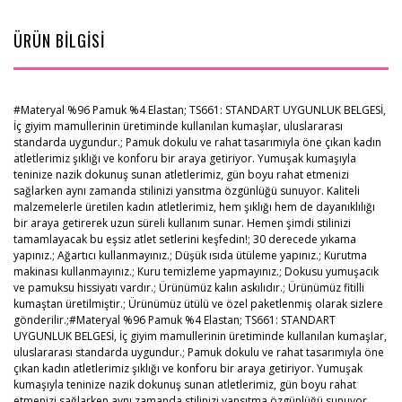
ÜRÜN BİLGİSİ
#Materyal %96 Pamuk %4 Elastan; TS661: STANDART UYGUNLUK BELGESİ,
İç giyim mamullerinin üretiminde kullanılan kumaşIar, uluslararası
standarda uygundur.; Pamuk dokulu ve rahat tasarımıyla öne çıkan kadın
atletlerimiz şıklığı ve konforu bir araya getiriyor. Yumuşak kumaşıyla
teninize nazik dokunuş sunan atletlerimiz, gün boyu rahat etmenizi
sağlarken aynı zamanda stilinizi yansıtma özgünlüğü sunuyor. Kaliteli
malzemelerle üretilen kadın atletlerimiz, hem şıklığı hem de dayanıklılığı
bir araya getirerek uzun süreli kullanım sunar. Hemen şimdi stilinizi
tamamlayacak bu eşsiz atlet setlerini keşfedin!; 30 derecede yıkama
yapınız.; Ağartıcı kullanmayınız.; Düşük ısıda ütüleme yapınız.; Kurutma
makinası kullanmayınız.; Kuru temizleme yapmayınız.; Dokusu yumuşacık
ve pamuksu hissiyatı vardır.; Ürünümüz kalın askılıdır.; Ürünümüz fitilli
kumaştan üretilmiştir.; Ürünümüz ütülü ve özel paketlenmiş olarak sizlere
gönderilir.;#Materyal %96 Pamuk %4 Elastan; TS661: STANDART
UYGUNLUK BELGESİ, İç giyim mamullerinin üretiminde kullanılan kumaşIar,
uluslararası standarda uygundur.; Pamuk dokulu ve rahat tasarımıyla öne
çıkan kadın atletlerimiz şıklığı ve konforu bir araya getiriyor. Yumuşak
kumaşıyla teninize nazik dokunuş sunan atletlerimiz, gün boyu rahat
etmenizi sağlarken aynı zamanda stilinizi yansıtma özgünlüğü sunuyor.