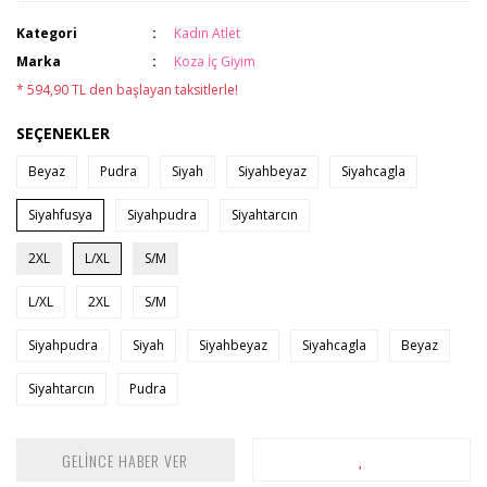
Kategori
Kadın Atlet
Marka
Koza İç Giyim
* 594,90 TL den başlayan taksitlerle!
SEÇENEKLER
Beyaz
Pudra
Siyah
Siyahbeyaz
Siyahcagla
Siyahfusya
Siyahpudra
Siyahtarcın
2XL
L/XL
S/M
L/XL
2XL
S/M
Siyahpudra
Siyah
Siyahbeyaz
Siyahcagla
Beyaz
Siyahtarcın
Pudra
GELİNCE HABER VER